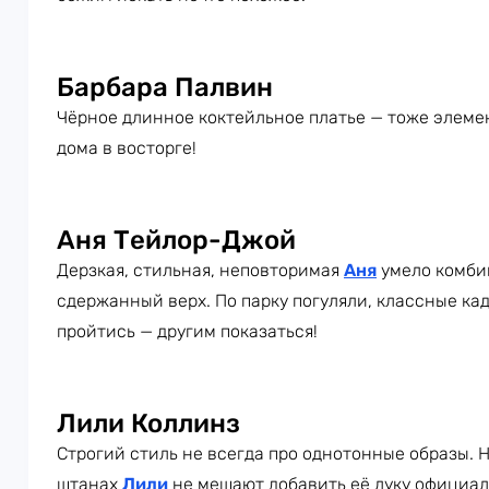
Барбара Палвин
Чёрное длинное коктейльное платье — тоже элеме
дома в восторге!
Аня Тейлор-Джой
Дерзкая, стильная, неповторимая
Аня
умело комби
сдержанный верх. По парку погуляли, классные кад
пройтись — другим показаться!
Лили Коллинз
Строгий стиль не всегда про однотонные образы. 
штанах
Лили
не мешают добавить её луку официаль