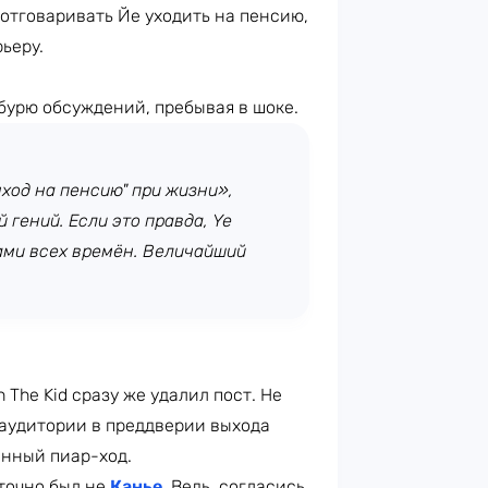
л отговаривать Йе уходить на пенсию,
ьеру.
бурю обсуждений, пребывая в шоке.
ыход на пенсию" при жизни»,
 гений. Если это правда, Ye
ами всех времён. Величайший
 The Kid сразу же удалил пост. Не
 аудитории в преддверии выхода
венный пиар-ход.
 точно был не
Канье
. Ведь, согласись,