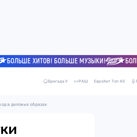
ОЛЬШЕ ХИТОВ! БОЛЬШЕ МУЗЫКИ!
БОЛЬШЕ
Бригада У
РАШ
ЕвроХит Топ 40
од в деловых образах
тки