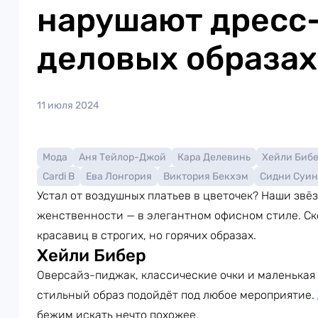
нарушают дресс-
деловых образах
11 июля 2024
Мода
Аня Тейлор-Джой
Кара Делевинь
Хейли Биб
Cardi B
Ева Лонгория
Виктория Бекхэм
Сидни Суи
Устал от воздушных платьев в цветочек? Наши звё
женственности — в элегантном офисном стиле. Ск
красавиц в строгих, но горячих образах.
Хейли Бибер
Оверсайз-пиджак, классические очки и маленькая 
стильный образ подойдёт под любое мероприятие.
бежим искать нечто похожее.