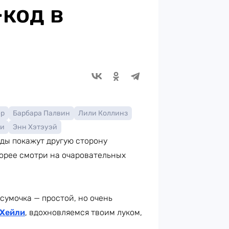
код в
ер
Барбара Палвин
Лили Коллинз
ни
Энн Хэтэуэй
зды покажут другую сторону
орее смотри на очаровательных
сумочка — простой, но очень
Хейли
, вдохновляемся твоим луком,