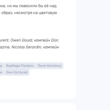
ка, но мы повесили бы её над
й образ, несмотря на цветовую
urent, Owen Gould, кампейн Dior,
zine, Nicolas Gerardin, кампейн
ер
Барбара Палвин
Лили Коллинз
ни
Энн Хэтэуэй