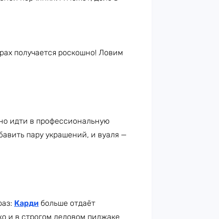
драх получается роскошно! Ловим
ьно идти в профессиональную
авить пару украшений, и вуаля —
раз:
Карди
больше отдаёт
о и в строгом деловом пиджаке