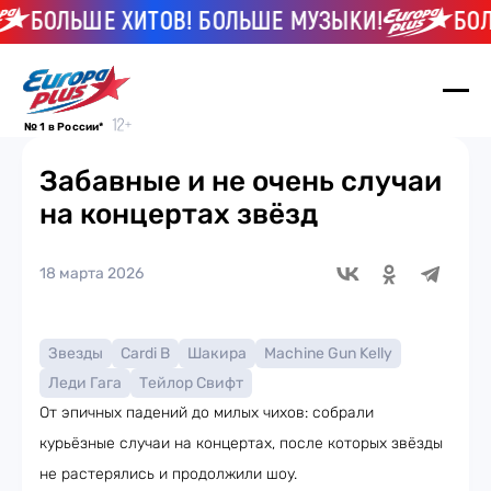
БОЛЬШЕ ХИТОВ! БОЛЬШЕ МУЗЫКИ!
БОЛЬ
№ 1 в России*
Забавные и не очень случаи
на концертах звёзд
18 марта 2026
Звезды
Cardi B
Шакира
Machine Gun Kelly
Леди Гага
Тейлор Свифт
От эпичных падений до милых чихов: собрали
курьёзные случаи на концертах, после которых звёзды
не растерялись и продолжили шоу.