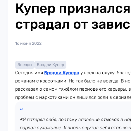
Купер признался,
страдал от зави
16 июня 2022
Звезды
Брэдли Купер
Сегодня имя
Брэдли Купера
у всех на слуху: благ
романам с красотками. Но так было не всегда. В н
рассказал о самом тяжёлом периоде его карьеры, 
проблем с наркотиками он лишился роли в сериал
«Я потерял себя, поэтому спасение отыскал в на
порвал сухожилие. Я вновь ощутил себя старшек