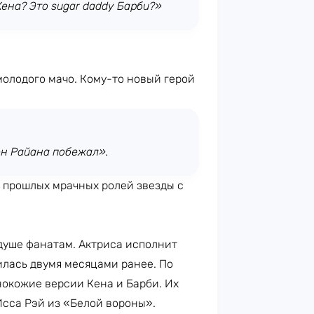
ена? Это sugar daddy Барби?»
молодого мачо. Кому-то новый герой
н Райана побежал».
т прошлых мрачных ролей звезды с
 душе фанатам. Актриса исполнит
илась двумя месяцами ранее. По
нокожие версии Кена и Барби. Их
Исса Рэй из «Белой вороны».