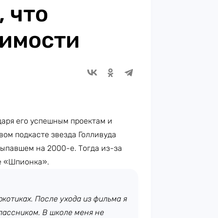
 что
симости
одаря его успешным проектам и
овом подкасте звезда Голливуда
выпавшем на 2000-е. Тогда из-за
е «Шпионка».
ркотиках. После ухода из фильма я
лассником. В школе меня не