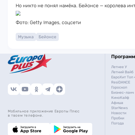
Но никто не понял намёка. Бейонсе — королева ин
Фото: Getty Images, соцсети
Музыка
Бейонсе
Програм
Летнее У
Летний Вайб
ЕвроХит Топ 
ResiDANCE
Гороскоп
Бизнес-ланч
КиноКайф
Афиша
StarNews
Мобильное приложение Европы Плюс
Новости
в твоем телефоне.
Пробки
Погода