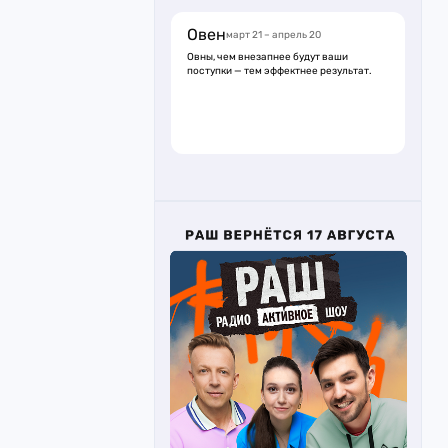
Овен
март 21 – апрель 20
Овны, чем внезапнее будут ваши
поступки — тем эффектнее результат.