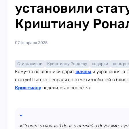
установили стат
Криштиану Рона
07 февраля 2025
Стиль жизни
Криштиану Роналду
подарки
день ро
Кому-то поклонники дарят
шляпы
и украшения, а 
статуи! Пятого февраля он отметил юбилей в близ
Криштиану
поделился в соцсетях.
«Провёл отличный день с семьёй и друзьями, лу