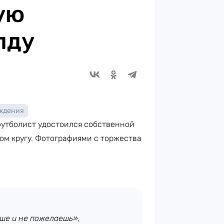
ую
лду
ждения
футболист удостоился собственной
ком кругу. Фотографиями с торжества
чше и не пожелаешь»,