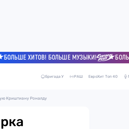
ЛЬШЕ ХИТОВ! БОЛЬШЕ МУЗЫКИ!
БОЛЬШЕ 
Бригада У
РАШ
ЕвроХит Топ 40
тую Криштиану Роналду
орка