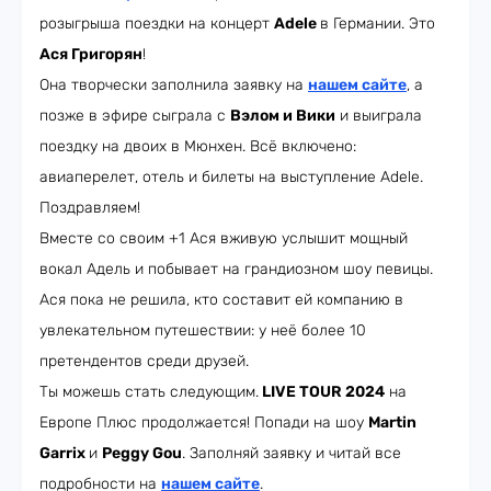
розыгрыша поездки на концерт
Adele
в Германии. Это
Ася Григорян
!
Она творчески заполнила заявку на
нашем сайте
, а
позже в эфире сыграла с
Вэлом и Вики
и выиграла
поездку на двоих в Мюнхен. Всё включено:
авиаперелет, отель и билеты на выступление Adele.
Поздравляем!
Вместе со своим +1 Ася вживую услышит мощный
вокал Адель и побывает на грандиозном шоу певицы.
Ася пока не решила, кто составит ей компанию в
увлекательном путешествии: у неё более 10
претендентов среди друзей.
Ты можешь стать следующим.
LIVE TOUR 2024
на
Европе Плюс продолжается! Попади на шоу
Martin
Garrix
и
Peggy Gou
. Заполняй заявку и читай все
подробности на
нашем сайте
.