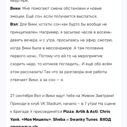
квартире.
Вики
: Мне помогают смена обстановки и новые
эмоции. Ещё сон, если получается выспаться.
Вэл
: Для Вики, кстати, сон как будто бы вообще не
принципиален. Например, я засыпаю часов в восемь-
девять вечера, и с утра, просыпаясь на эфир, смотрю,
когда Вики была в мессенджере. А там половина
первого ночи… Потому что ей то на мероприятие
сходить надо, то котиков погладить… И ещё обо всём
этом рассказать! Так что за разговоры вне работы
отвечает Вики, а за сон — я.
27 сентября Вэл и Вики ждут тебя на Живом Завтраке!
Приходи в клуб VK Stadium, начало – в 7 утра! На сцене
к Бригаде У присоединятся
Pizza
,
Artik & Asti
,
Chris
Yank
,
«Моя Мишель»
,
Sheba
и
Swanky Tunes
.
ВХОД