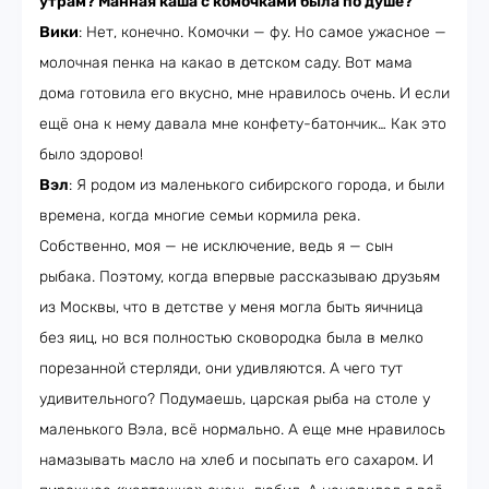
утрам? Манная каша с комочками была по душе?
Вики
: Нет, конечно. Комочки — фу. Но самое ужасное —
молочная пенка на какао в детском саду. Вот мама
дома готовила его вкусно, мне нравилось очень. И если
ещё она к нему давала мне конфету-батончик… Как это
было здорово!
Вэл
: Я родом из маленького сибирского города, и были
времена, когда многие семьи кормила река.
Собственно, моя — не исключение, ведь я — сын
рыбака. Поэтому, когда впервые рассказываю друзьям
из Москвы, что в детстве у меня могла быть яичница
без яиц, но вся полностью сковородка была в мелко
порезанной стерляди, они удивляются. А чего тут
удивительного? Подумаешь, царская рыба на столе у
маленького Вэла, всё нормально. А еще мне нравилось
намазывать масло на хлеб и посыпать его сахаром. И