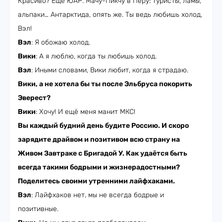
Красиво? Ещё ЮАР. Мачу-Пикчу в Перу: туристы, ламы,
альпаки… Антарктида, опять же. Ты ведь любишь холод,
Вэл!
Вэл
: Я обожаю холод.
Вики
: А я люблю, когда ты любишь холод.
Вэл
: Иными словами, Вики любит, когда я страдаю.
Вики, а не хотела бы ты после Эльбруса покорить
Эверест?
Вики
: Хочу! И ещё меня манит МКС!
Вы каждый будний день будите Россию. И скоро
зарядите драйвом и позитивом всю страну на
Живом Завтраке с Бригадой У‎. Как удаётся быть
всегда такими бодрыми и жизнерадостными?
Поделитесь своими утренними лайфхаками.
Вэл
: Лайфхаков нет, мы не всегда бодрые и
позитивные.