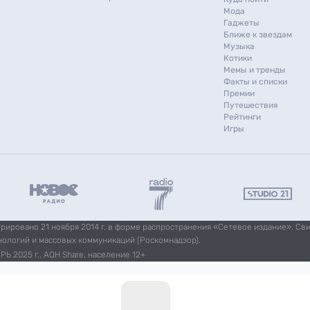
Мода
Гаджеты
Ближе к звездам
Музыка
Котики
Мемы и тренды
Факты и списки
Премии
Путешествия
Рейтинги
Игры
ировано 21 ноября 2014 г. в форме распространения «Сетевое издание». Св
нологий и массовых коммуникаций (Роскомнадзор).
Ь 2025 г., AQH Share, население 12+