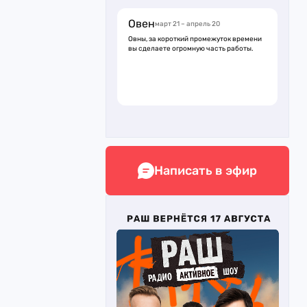
Овен
март 21 – апрель 20
Овны, за короткий промежуток времени
вы сделаете огромную часть работы.
Написать в эфир