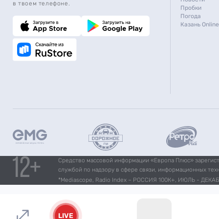
в твоем телефоне.
Пробки
Погода
Казань Online
Средство массовой информации «Европа Плюс» зарегистр
службой по надзору в сфере связи, информационных тех
*Mediascope, Radio Index – РОССИЯ 100К+, ИЮЛЬ - ДЕКАБР
LIVE