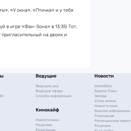
», «У окна», «Птичка» и у тебя
уй в игре «Фан-Зона» в 13:35! Тот,
т пригласительный на двоих и
мы
Ведущие
Новости
Ведущие шоу
Week&Star
Ведущие эфира
Европа Плюс
40
Служба информации
Звезды
Стиль жизни
Новости кино
Кинокайф
Важная информация
Розыгрыши
Новости кино
Региональные новос
Рецензии
Рецензии
Розыгрыши
Куда пойти