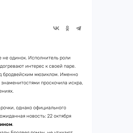
 не одинок. Исполнитель роли
догревают интерес к своей паре.
над бродвейским мюзиклом. Именно
у знаменитостями проскочила искра,
ениях.
рочки, однако официального
еожиданная новость: 22 октября
фином
.
езды Бродвея роман, не утихают.