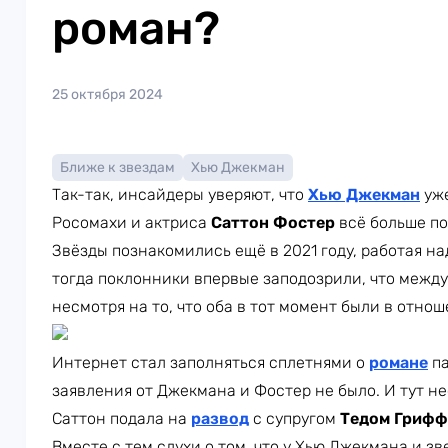
роман?
25 октября 2024
Ближе к звездам
Хью Джекман
Так-так, инсайдеры уверяют, что
Хью Джекман
уже
Росомахи и актриса
Саттон Фостер
всё больше по
Звёзды познакомились ещё в 2021 году, работая 
тогда поклонники впервые заподозрили, что межд
несмотря на то, что оба в тот момент были в отнош
Интернет стал заполняться сплетнями о
романе
па
заявления от Джекмана и Фостер не было. И тут н
Саттон подала на
развод
с супругом
Тедом Гриф
Вместе с тем слухи о том, что у Хью Джекмана и зв