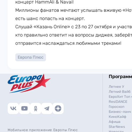
концерт HammAli & Navai!
Миллионы фанатов мечтают услышать вживую «Ноты
есть шанс попасть на концерт.
Слушай «Казань Online» c 23 по 27 октября и участв
кто правильно ответит на вопросы диджея, заберё
отправится наслаждаться любимыми треками!
Европа Плюс
Програм
Летнее У
Летний Вайб
ЕвроХит Топ 
ResiDANCE
Гороскоп
Бизнес-ланч
КиноКайф
Афиша
StarNews
Мобильное приложение Европы Плюс
Новости