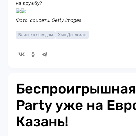
на дружбу?
Фото: соцсети, Getty Images
Ближе к звездам
Хью Джекман
Беспроигрышная
Party уже на Ев
Казань!