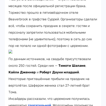
месяцев после официальной регистрации брака.
Торжество прошло в пятизвёздочном отеле
Beaverbrook в графстве Суррей. Организаторы сделали
всё, чтобы сохранить праздник в секрете: гостям и
персоналу запретили пользоваться мобильными
телефонами (не удивительно), поэтому в сеть до сих
пор не попало ни одной фотографии с церемонии.
По данным источников, на свадьбе присутствовали
около 250 гостей. Среди них —
Тимоти
Шаламе
,
Кайли
Дженнер
и
Роберт
Дауни младший
.
Некоторые приглашённые прибыли на праздник на
вертолётах. Шафером жениха стал 27-летний брат
Тома.
Инсайдеры рассказали, что церемония получилась
невероятно
трогательной
. Молодожёны произнесли