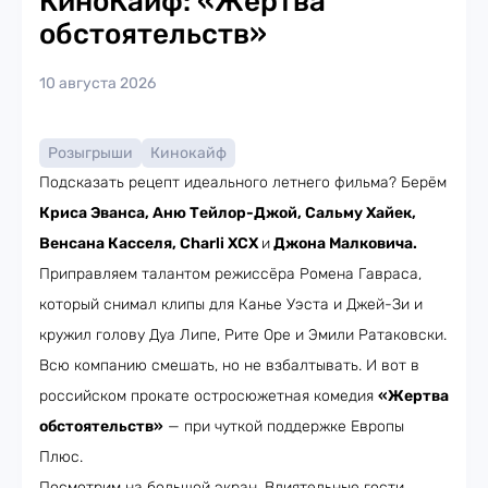
КиноКайф: «Жертва
обстоятельств»
10 августа 2026
Розыгрыши
Кинокайф
Подсказать рецепт идеального летнего фильма? Берём
Криса Эванса, Аню Тейлор-Джой, Сальму Хайек,
Венсана Касселя, Charli XCX
и
Джона Малковича.
Приправляем талантом режиссёра Ромена Гавраса,
который снимал клипы для Канье Уэста и Джей-Зи и
кружил голову Дуа Липе, Рите Оре и Эмили Ратаковски.
Всю компанию смешать, но не взбалтывать. И вот в
российском прокате остросюжетная комедия
«Жертва
обстоятельств»
— при чуткой поддержке Европы
Плюс.
Посмотрим на большой экран. Влиятельные гости