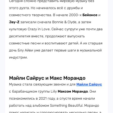
Сегодня сложно представить мировую музыку без
этого дуэта. Но начиналось всё с дружбы и
совместного творчества. В начале 2000-х
Бейонсе
и
Jay-Z
записали сначала Bonnie & Clyde, а затем
культовую Crazy in Love. Сейчас супруги уже почти два
десятилетия вместе, продолжают выпускать
совместные песни и воспитывают детей. А их старшая
дочь Блу Айви уже делает первые шаги в музыкальной
индустрии.
Майли Сайрус и Макс Морандо
Музыка стала связующим звеном и для
Майли Сайрус
с барабанщиком группы Liily
Максом
Морандо
. Они
познакомились в 2021 году, а спустя время начали
работать над альбомом Something Beautiful. Морандо
помог написать и спродюсировать несколько песен, а