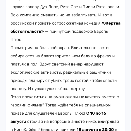
кружил голову Дуа Липе, Рите Оре и Эмили Ратаковски.
Всю компанию смешать, но не взбалтывать. И вот в
российском прокате остросюжетная комедия
«Жертва
обстоятельств»
— при чуткой поддержке Европы
Плюс.
Посмотрим на большой экран. Влиятельные гости
собираются на благотворительном балу во фраках и
платьях в пол. Вдруг светский вечер нарушают
экологические активисты: радикальные защитники
природы планируют убить троих гостей, чтобы спасти
планету. И вулкан уже выбрал жертву.
Готов прокатиться на эмоциональных качелях вместе с
героями фильма? Тогда ждём тебя на специальном
показе для слушателей Европы Плюс!
С 10 по 16
августа
отвечай на вопросы в анкете ниже, выигрывай
в КиноКайфе 2 билета и приходи
18 августа в 20:00
в