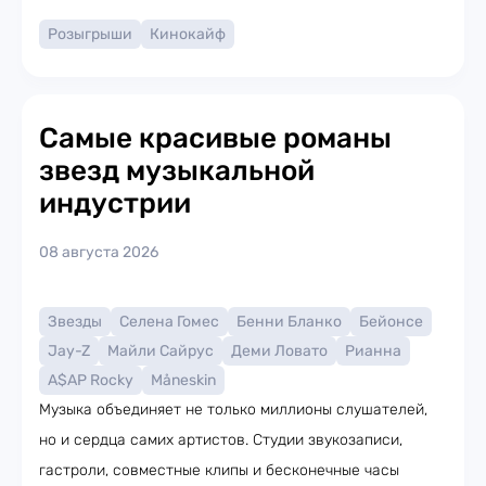
Розыгрыши
Кинокайф
Самые красивые романы
звезд музыкальной
индустрии
08 августа 2026
Звезды
Селена Гомес
Бенни Бланко
Бейонсе
Jay-Z
Майли Сайрус
Деми Ловато
Рианна
A$AP Rocky
Måneskin
Музыка объединяет не только миллионы слушателей,
но и сердца самих артистов. Студии звукозаписи,
гастроли, совместные клипы и бесконечные часы