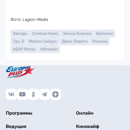
Фото: Legion-Media
Звезды
Селена Гомес
Бенни Бланко
Бейонсе
Jay-Z
Майли Сайрус
Деми Ловато
Рианна
A$AP Rocky
Måneskin
Программы
Онлайн
Ведущие
Кинокайф