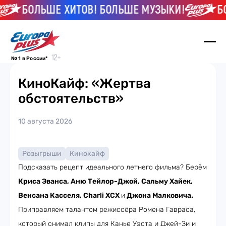
БОЛЬШЕ ХИТОВ! БОЛЬШЕ МУЗЫКИ!
БО
№ 1 в России*
КиноКайф: «Жертва
обстоятельств»
10 августа 2026
Розыгрыши
Кинокайф
Подсказать рецепт идеального летнего фильма? Берём
Криса Эванса, Аню Тейлор-Джой, Сальму Хайек,
Венсана Касселя, Charli XCX
и
Джона Малковича.
Приправляем талантом режиссёра Ромена Гавраса,
который снимал клипы для Канье Уэста и Джей-Зи и