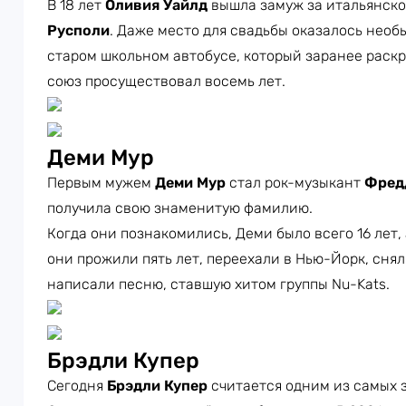
В 18 лет
Оливия Уайлд
вышла замуж за итальянск
Русполи
. Даже место для свадьбы оказалось нео
старом школьном автобусе, который заранее раск
союз просуществовал восемь лет.
Деми Мур
Первым мужем
Деми Мур
стал рок-музыкант
Фред
получила свою знаменитую фамилию.
Когда они познакомились, Деми было всего 16 лет, 
они прожили пять лет, переехали в Нью-Йорк, сня
написали песню, ставшую хитом группы Nu-Kats.
Брэдли Купер
Сегодня
Брэдли Купер
считается одним из самых 