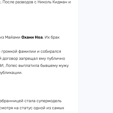
. После разводов с Николь Кидман и
 из Майами
Охани Ноа
. Их брак
а громкой фамилии и собирался
й договор запрещал ему публично
МИ, Лопес выплатила бывшему мужу
 публикации.
избранницей стала супермодель
есмотря на статус одной из самых