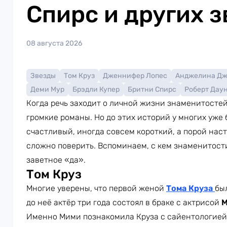
Спирс и других з
08 августа 2026
Звезды
Том Круз
Дженнифер Лопес
Анджелина Д
Деми Мур
Брэдли Купер
Бритни Спирс
Роберт Дау
Когда речь заходит о личной жизни знаменитосте
громкие романы. Но до этих историй у многих уже
счастливый, иногда совсем короткий, а порой наст
сложно поверить. Вспоминаем, с кем знаменитости
заветное «да».
Том Круз
Многие уверены, что первой женой
Тома Круза
бы
до неё актёр три года состоял в браке с актрисой
М
Именно Мими познакомила Круза с сайентологией.