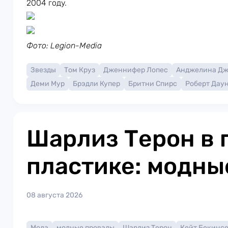
2004 году.
Фото: Legion-Media
Звезды
Том Круз
Дженнифер Лопес
Анджелина Д
Деми Мур
Брэдли Купер
Бритни Спирс
Роберт Дау
Шарлиз Терон в 
пластике: модны
08 августа 2026
Мода
модные провалы
Шарлиз Терон
Кейт Бекинс