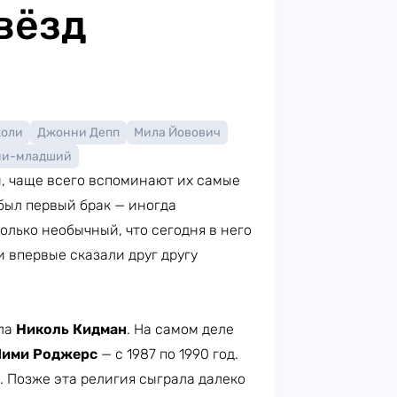
вёзд
жоли
Джонни Депп
Мила Йовович
ни-младший
й, чаще всего вспоминают их самые
 был первый брак — иногда
олько необычный, что сегодня в него
 впервые сказали друг другу
ла
Николь Кидман
. На самом деле
ими Роджерс
— с 1987 по 1990 год.
 Позже эта религия сыграла далеко