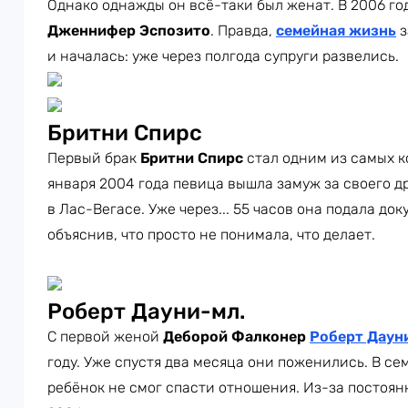
Однако однажды он всё-таки был женат. В 2006 год
Дженнифер Эспозито
. Правда,
семейная жизнь
з
и началась: уже через полгода супруги развелись.
Бритни Спирс
Первый брак
Бритни Спирс
стал одним из самых к
января 2004 года певица вышла замуж за своего д
в Лас-Вегасе. Уже через... 55 часов она подала д
объяснив, что просто не понимала, что делает.
Роберт Дауни-мл.
С первой женой
Деборой Фалконер
Роберт Даун
году. Уже спустя два месяца они поженились. В се
ребёнок не смог спасти отношения. Из-за постоян