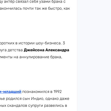
у актёр связал себя узами брака с
акончилась почти так же быстро, как
оротких в истории шоу-бизнеса. 3
руга детства
Джейсона Александра
окументы на аннулирование брака,
и-младший
познакомился в 1992
мье родился сын Индио, однако даже
ных скандалов супруги развелись в