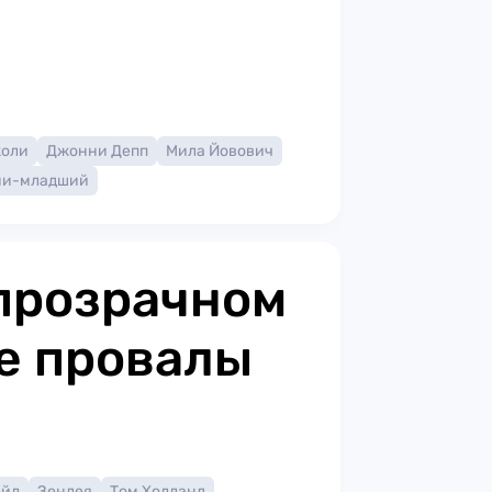
жоли
Джонни Депп
Мила Йовович
ни-младший
прозрачном
е провалы
ейл
Зендея
Том Холланд