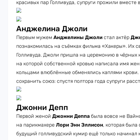
красивых пар Голливуда, супруги прожили вместе вс
Анджелина Джоли
Первым мужем
Анджелины Джоли
стал актёр
Джо
познакомилась на съёмках фильма «Хакеры». Их с
Голливуда. Джоли пришла на церемонию в чёрных 
на которой собственной кровью написала имя жен
кольцами влюблённые обменялись каплями крови. 
сохранить союз: спустя полтора года супруги расс
Джонни Депп
Первой женой
Джонни Деппа
была вовсе не Вайно
на парикмахере
Лори Энн Эллисон
, которая была 
будущий голливудский кумир ещё только начинал к