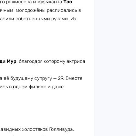
ого режиссёра и музыканта
Тао
бычным: молодожёны расписались в
расили собственными руками. Их
ди Мур
, благодаря которому актриса
а её будущему супругу — 29. Вместе
лись в одном фильме и даже
завидных холостяков Голливуда.