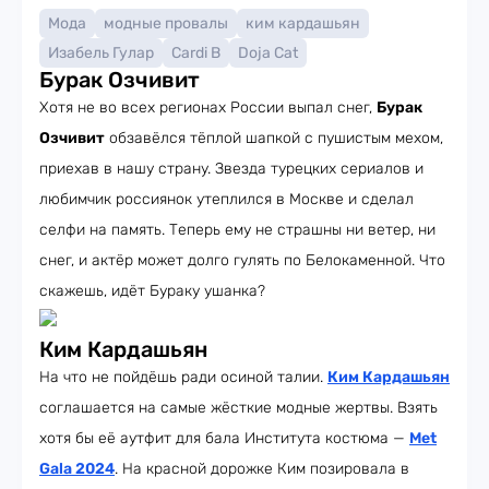
Мода
модные провалы
ким кардашьян
Изабель Гулар
Cardi B
Doja Cat
Бурак Озчивит
Хотя не во всех регионах России выпал снег,
Бурак
Озчивит
обзавёлся тёплой шапкой с пушистым мехом,
приехав в нашу страну. Звезда турецких сериалов и
любимчик россиянок утеплился в Москве и сделал
селфи на память. Теперь ему не страшны ни ветер, ни
снег, и актёр может долго гулять по Белокаменной. Что
скажешь, идёт Бураку ушанка?
Ким Кардашьян
На что не пойдёшь ради осиной талии.
Ким Кардашьян
соглашается на самые жёсткие модные жертвы. Взять
хотя бы её аутфит для бала Института костюма —
Met
Gala 2024
. На красной дорожке Ким позировала в