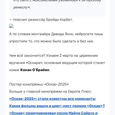
это было с максимальным уважением к актёрскому
ремеслу»,
— пояснил режиссёр Брэйди Корбет.
А по словам монтажёра Давида Янчо, нейросети лишь
упростили то, что можно было сделать и без них.
Чем всё закончится? Узнаем 2 марта на церемонии
вручения «Оскара», основным ведущим которой станет
комик
Конан О’Брайен
.
Постер кинопремии «Оскар-2025»
Больше о главной кинопремии на Европе Плюс:
«Оскар-2025»: стали известны все номинанты
Какие фильмы вошли в шорт-лист премии «Оскар»?
«Оскар» проигнорировал песни Майли Сайрус и