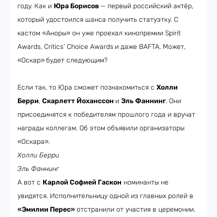
году. Как и
Юра Борисов
— первый российский актёр,
который удостоился шанса получить статуэтку. С
кастом «Аноры» он уже проехал кинопремии Spirit
Awards, Critics’ Choice Awards
и даже BAFTA. Может,
«Оскар»
будет следующим?
Если так, то Юра сможет познакомиться с
Холли
Берри
,
Скарлетт Йоханссон
и
Эль Фаннинг
. Они
присоединятся к победителям прошлого года и вручат
награды коллегам. Об этом объявили организаторы
«Оскара».
Холли Берри
Эль Фаннинг
А вот с
Карлой Софией Гаскон
номинанты не
увидятся. Исполнительницу одной из главных ролей в
«Эмилии Перес»
отстранили от участия в церемонии.