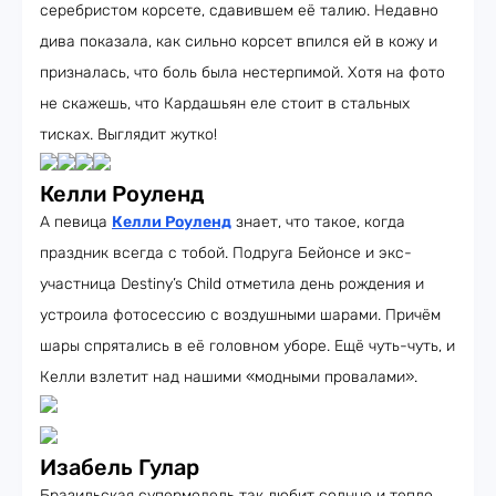
серебристом корсете, сдавившем её талию. Недавно
дива показала, как сильно корсет впился ей в кожу и
призналась, что боль была нестерпимой. Хотя на фото
не скажешь, что Кардашьян еле стоит в стальных
тисках. Выглядит жутко!
Келли Роуленд
А певица
Келли Роуленд
знает, что такое, когда
праздник всегда с тобой. Подруга Бейонсе и экс-
участница Destiny’s Child отметила день рождения и
устроила фотосессию с воздушными шарами. Причём
шары спрятались в её головном уборе. Ещё чуть-чуть, и
Келли взлетит над нашими «модными провалами».
Изабель Гулар
Бразильская супермодель так любит солнце и тепло,