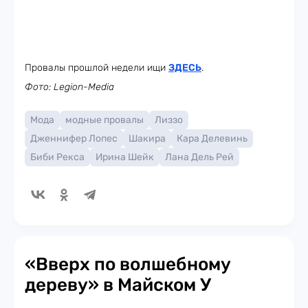
Провалы прошлой недели ищи
ЗДЕСЬ
.
Фото: Legion-Media
Мода
модные провалы
Лиззо
Дженнифер Лопес
Шакира
Кара Делевинь
Биби Рекса
Ирина Шейк
Лана Дель Рей
«Вверх по волшебному
дереву» в Майском У