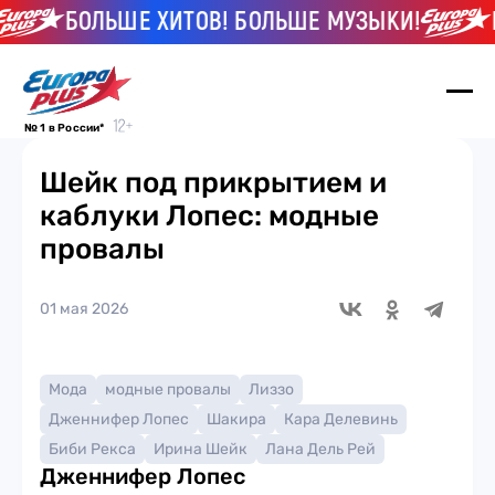
БОЛЬШЕ ХИТОВ! БОЛЬШЕ МУЗЫКИ!
БО
№ 1 в России*
Шейк под прикрытием и
каблуки Лопес: модные
провалы
01 мая 2026
Мода
модные провалы
Лиззо
Дженнифер Лопес
Шакира
Кара Делевинь
Биби Рекса
Ирина Шейк
Лана Дель Рей
Дженнифер Лопес