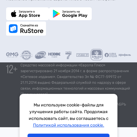
Средство массовой информации «Европа Плюс»
зарегистрировано 21 ноября 2014 г. в форме распространения
«Сетевое издание». Свидетельство Эл № ФС77-59972 от
21.11.2014 выдано Федеральной службой по надзору в сфере
связи, информационных технологий и массовых коммуникаций
(Роскомнадзор).
*Mediascope, Radio Index – РОССИЯ 100К+, ИЮЛЬ - ДЕКАБРЬ
Мы используем cookie-файлы для
2025 г., AQH Share, население 12+
улучшения работы сайта. Продолжая
использовать сайт, вы соглашаетесь с
Тема дня
Гороскоп
Политикой использования cookie.