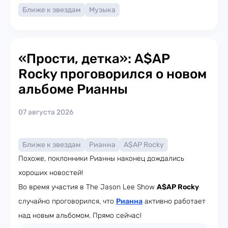
Ближе к звездам
Музыка
«Прости, детка»: A$AP
Rocky проговорился о новом
альбоме Рианны
07 августа 2026
Ближе к звездам
Рианна
A$AP Rocky
Похоже, поклонники Рианны наконец дождались
хороших новостей!
Во время участия в The Jason Lee Show
A$AP Rocky
случайно проговорился, что
Рианна
активно работает
над новым альбомом. Прямо сейчас!