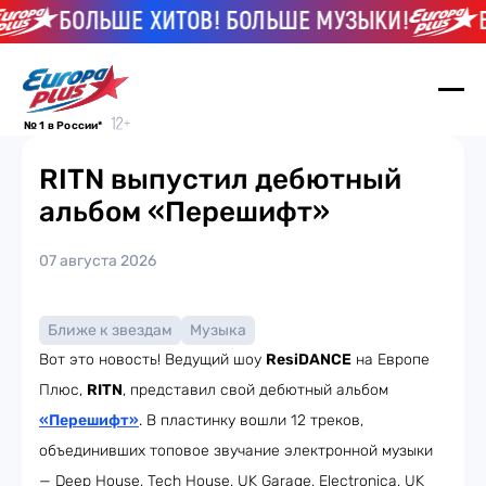
БОЛЬШЕ ХИТОВ! БОЛЬШЕ МУЗЫКИ!
Б
№ 1 в России*
RITN выпустил дебютный
альбом «Перешифт»
07 августа 2026
Ближе к звездам
Музыка
Вот это новость! Ведущий шоу
ResiDANCE
на Европе
Плюс,
RITN
, представил свой дебютный альбом
«Перешифт»
. В пластинку вошли 12 треков,
объединивших топовое звучание электронной музыки
— Deep House, Tech House, UK Garage, Electronica, UK