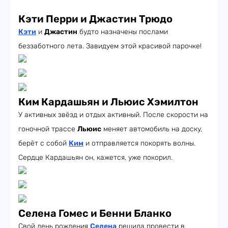
Кэти Перри и Джастин Трюдо
Кэти
и
Джастин
будто назначены послами
беззаботного лета. Завидуем этой красивой парочке!
Ким Кардашьян и Льюис Хэмилтон
У активных звёзд и отдых активный. После скорости на
гоночной трассе
Льюис
меняет автомобиль на доску,
берёт с собой
Ким
и отправляется покорять волны.
Сердце Кардашьян он, кажется, уже покорил.
Селена Гомес и Бенни Бланко
Свой день рождения
Селена
решила провести в