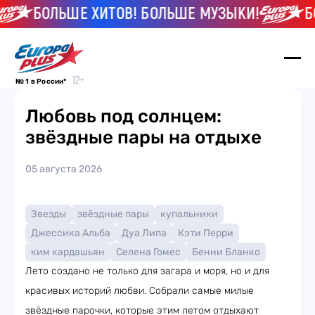
БОЛЬШЕ ХИТОВ! БОЛЬШЕ МУЗЫКИ!
БО
№ 1 в России*
Любовь под солнцем:
звёздные пары на отдыхе
05 августа 2026
Звезды
звёздные пары
купальники
Джессика Альба
Дуа Липа
Кэти Перри
ким кардашьян
Селена Гомес
Бенни Бланко
Лето создано не только для загара и моря, но и для
красивых историй любви. Собрали самые милые
звёздные парочки, которые этим летом отдыхают