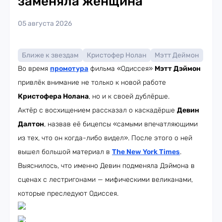
заменяла женщина
05 августа 2026
Ближе к звездам
Кристофер Нолан
Мэтт Деймон
Во время
промотура
фильма «Одиссея»
Мэтт Дэймон
привлёк внимание не только к новой работе
Кристофера Нолана
, но и к своей дублёрше.
Актёр с восхищением рассказал о каскадёрше
Девин
Далтон
, назвав её бицепсы «самыми впечатляющими
из тех, что он когда-либо видел». После этого о ней
вышел большой материал в
The New York Times
.
Выяснилось, что именно Девин подменяла Дэймона в
сценах с лестригонами — мифическими великанами,
которые преследуют Одиссея.