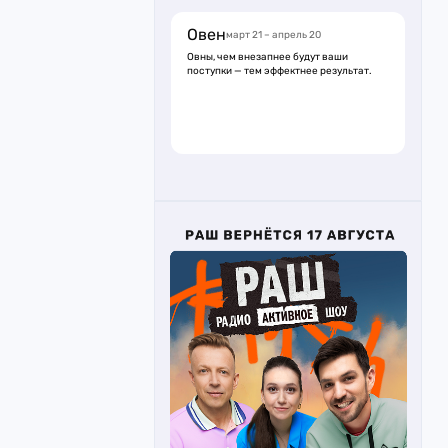
Овен
март 21 – апрель 20
Овны, чем внезапнее будут ваши
поступки — тем эффектнее результат.