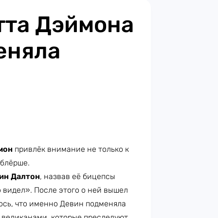
тта Дэймона
еняла
мон
привлёк внимание не только к
ублёрше.
ин Далтон
, назвав её бицепсы
 видел». После этого о ней вышел
ось, что именно Девин подменяла
 великанами, которые преследуют