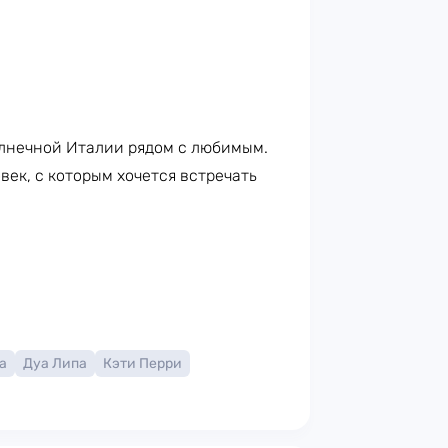
лнечной Италии рядом с любимым.
век, с которым хочется встречать
а
Дуа Липа
Кэти Перри