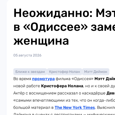
Неожиданно: Мэ
в «Одиссее» зам
женщина
05 августа 2026
Ближе к звездам
Кристофер Нолан
Мэтт Деймон
Во время
промотура
фильма «Одиссея»
Мэтт Дэй
новой работе
Кристофера Нолана
, но и к своей д
Актёр с восхищением рассказал о каскадёрше
Дев
«самыми впечатляющими из тех, что он когда-либо
большой материал в
The New York Times
. Выяснил
Дэймона в сценах с лестригонами — мифическими