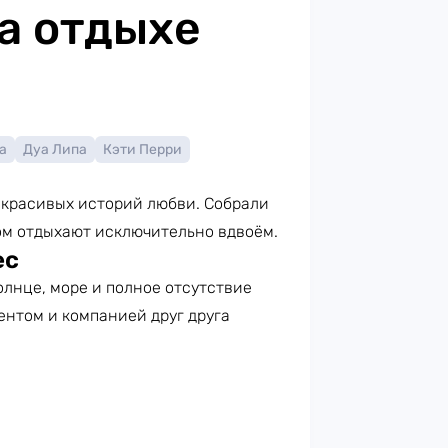
а отдыхе
а
Дуа Липа
Кэти Перри
ля красивых историй любви. Собрали
ом отдыхают исключительно вдвоём.
ес
олнце, море и полное отсутствие
ентом и компанией друг друга