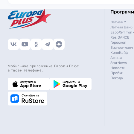
Програм
Летнее У
Летний Вайб
ЕвроХит Топ 
ResiDANCE
Гороскоп
Бизнес-ланч
КиноКайф
Афиша
StarNews
Мобильное приложение Европы Плюс
Новости
в твоем телефоне.
Пробки
Погода