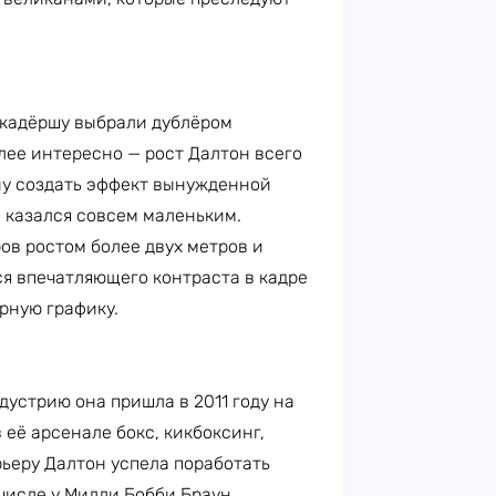
кадёршу выбрали дублёром
лее интересно — рост Далтон всего
ану создать эффект вынужденной
 казался совсем маленьким.
ов ростом более двух метров и
я впечатляющего контраста в кадре
рную графику.
дустрию она пришла в 2011 году на
 её арсенале бокс, кикбоксинг,
ьеру Далтон успела поработать
числе у Милли Бобби Браун.