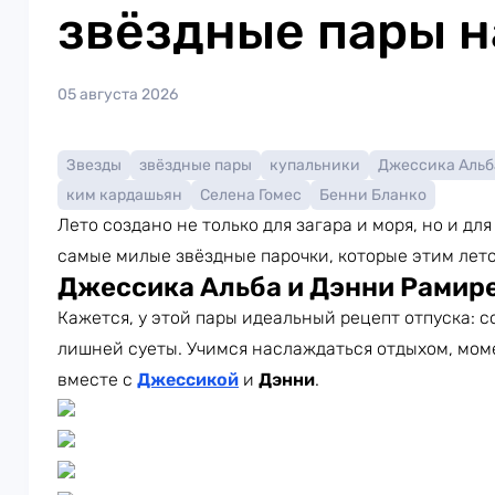
звёздные пары н
05 августа 2026
Звезды
звёздные пары
купальники
Джессика Альб
ким кардашьян
Селена Гомес
Бенни Бланко
Лето создано не только для загара и моря, но и д
самые милые звёздные парочки, которые этим лет
Джессика Альба и Дэнни Рамир
Кажется, у этой пары идеальный рецепт отпуска: с
лишней суеты. Учимся наслаждаться отдыхом, мом
вместе с
Джессикой
и
Дэнни
.