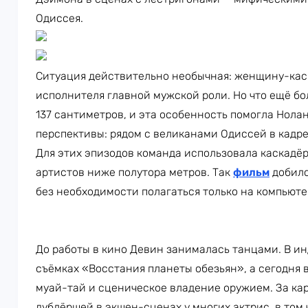
Одиссея.
Ситуация действительно необычная: женщину-кас
исполнителя главной мужской роли. Но что ещё бо
137 сантиметров, и эта особенность помогла Нол
перспективы: рядом с великанами Одиссей в кадре
Для этих эпизодов команда использовала каскадёр
артистов ниже полутора метров. Так
фильм
добилс
без необходимости полагаться только на компьюте
До работы в кино Девин занималась танцами. В ин
съёмках «Восстания планеты обезьян», а сегодня в
муай-тай и сценическое владение оружием. За кар
дублёршей в экшен-сценах у многих актрис, в том 