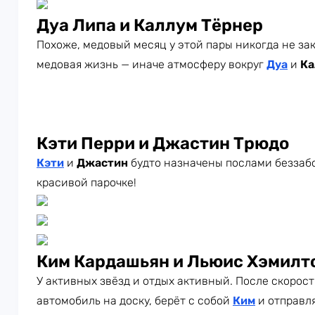
Дуа Липа и Каллум Тёрнер
Похоже, медовый месяц у этой пары никогда не зак
медовая жизнь — иначе атмосферу вокруг
Дуа
и
Ка
Кэти Перри и Джастин Трюдо
Кэти
и
Джастин
будто назначены послами беззабо
красивой парочке!
Ким Кардашьян и Льюис Хэмилт
У активных звёзд и отдых активный. После скорос
автомобиль на доску, берёт с собой
Ким
и отправля