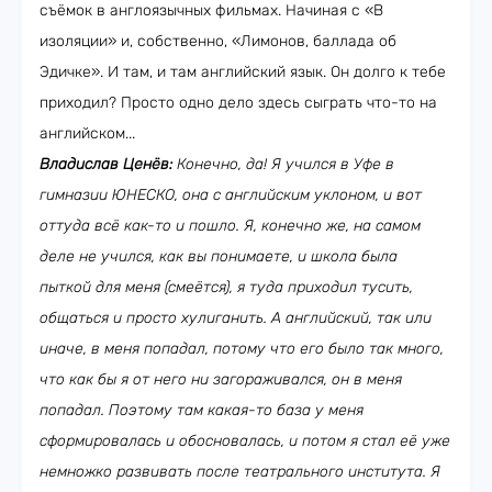
съёмок в англоязычных фильмах. Начиная с «В
изоляции» и, собственно, «Лимонов, баллада об
Эдичке». И там, и там английский язык. Он долго к тебе
приходил? Просто одно дело здесь сыграть что-то на
английском...
Владислав Ценёв:
Конечно, да! Я учился в Уфе в
гимназии ЮНЕСКО, она с английским уклоном, и вот
оттуда всё как-то и пошло. Я, конечно же, на самом
деле не учился, как вы понимаете, и школа была
пыткой для меня (смеётся), я туда приходил тусить,
общаться и просто хулиганить. А английский, так или
иначе, в меня попадал, потому что его было так много,
что как бы я от него ни загораживался, он в меня
попадал. Поэтому там какая-то база у меня
сформировалась и обосновалась, и потом я стал её уже
немножко развивать после театрального института. Я