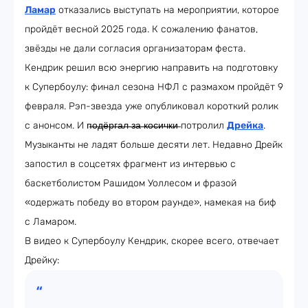
Ламар
отказались выступать на мероприятии, которое
пройдёт весной 2025 года. К сожалению фанатов,
звёзды не дали согласия организаторам феста.
Кендрик решил всю энергию направить на подготовку
к Супербоулу: финал сезона НФЛ с размахом пройдёт 9
февраля. Рэп-звезда уже опубликовал короткий ролик
с анонсом. И п̶о̶д̶ё̶р̶г̶а̶л̶ ̶з̶а̶ ̶к̶о̶с̶и̶ч̶к̶и̶ потролил
Дрейка
.
Музыканты не ладят больше десяти лет. Недавно Дрейк
запостил в соцсетях фрагмент из интервью с
баскетболистом Рашидом Уоллесом и фразой
«одержать победу во втором раунде», намекая на биф
с Ламаром.
В видео к Супербоулу Кендрик, скорее всего, отвечает
Дрейку: