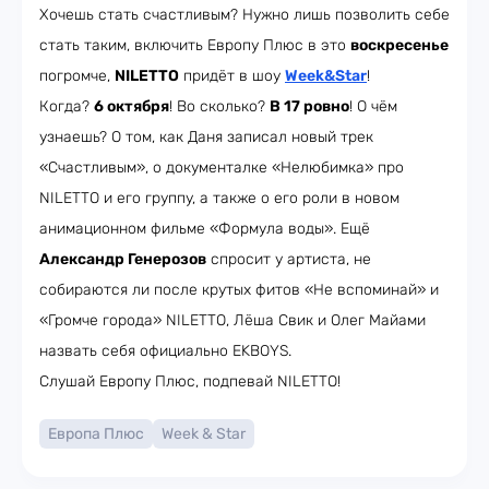
Хочешь стать счастливым? Нужно лишь позволить себе
стать таким, включить Европу Плюс в это
воскресенье
погромче,
NILETTO
придёт в шоу
Week&Star
!
Когда?
6 октября
! Во сколько?
В 17 ровно
! О чём
узнаешь? О том, как Даня записал новый трек
«Счастливым», о документалке «Нелюбимка» про
NILETTO и его группу, а также о его роли в новом
анимационном фильме «Формула воды». Ещё
Александр Генерозов
спросит у артиста, не
собираются ли после крутых фитов «Не вспоминай» и
«Громче города» NILETTO, Лёша Свик и Олег Майами
назвать себя официально EKBOYS.
Слушай Европу Плюс, подпевай NILETTO!
Европа Плюс
Week & Star