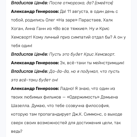
Владислав Ценёв:
После отморозка, да? (смеётся)
Александр Генерозов:
Да! 11 августа, в один день с
тобой, родились Олег «На заре» Парастаев, Халк
Хоган, Анна Ганн из «Во все тяжкие». Ну и Крис
Хемсворт! Кому личный приз симпатий отдал бы? А он у
тебя один!
Владислав Ценёв:
Пусть это будет Крис Хемсворт.
Александр Генерозов:
Эх, всё-таки ты мейнстримщик!
Владислав Ценёв:
Да-да-да, но я подумал, что пусть
это всё-таки будет он!
Александр Генерозов:
Ладно! Я знаю, что один из
твоих любимых фильмов — «Одержимость» Дэмьена
Шазелла. Думаю, что тебе созвучна философия,
которую там пропагандирует Дж.К. Симмонс, о выходе
сверх своих возможностей для достижения цели, так
ведь?