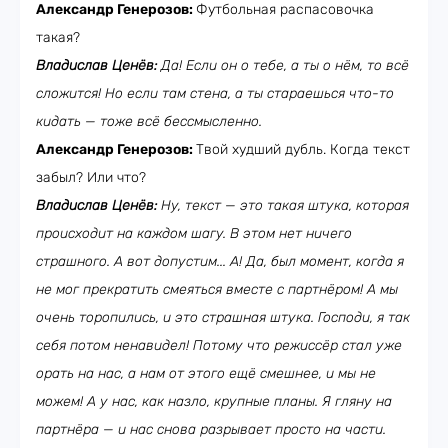
Александр Генерозов:
Футбольная распасовочка
такая?
Владислав Ценёв:
Да! Если он о тебе, а ты о нём, то всё
сложится! Но если там стена, а ты стараешься что-то
кидать — тоже всё бессмысленно.
Александр Генерозов:
Твой худший дубль. Когда текст
забыл? Или что?
Владислав Ценёв:
Ну, текст — это такая штука, которая
происходит на каждом шагу. В этом нет ничего
страшного. А вот допустим... А! Да, был момент, когда я
не мог прекратить смеяться вместе с партнёром! А мы
очень торопились, и это страшная штука. Господи, я так
себя потом ненавидел! Потому что режиссёр стал уже
орать на нас, а нам от этого ещё смешнее, и мы не
можем! А у нас, как назло, крупные планы. Я гляну на
партнёра — и нас снова разрывает просто на части.