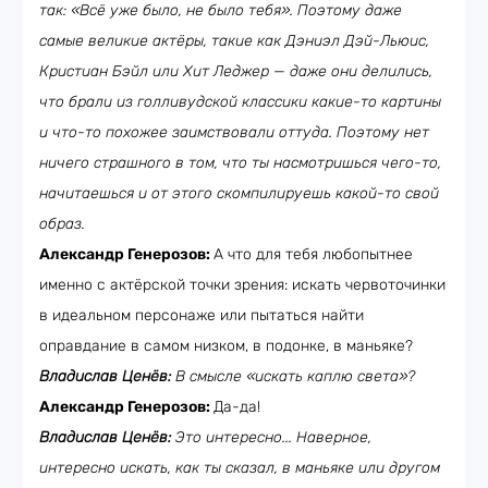
так: «Всё уже было, не было тебя». Поэтому даже
самые великие актёры, такие как Дэниэл Дэй-Льюис,
Кристиан Бэйл или Хит Леджер — даже они делились,
что брали из голливудской классики какие-то картины
и что-то похожее заимствовали оттуда. Поэтому нет
ничего страшного в том, что ты насмотришься чего-то,
начитаешься и от этого скомпилируешь какой-то свой
образ.
Александр Генерозов:
А что для тебя любопытнее
именно с актёрской точки зрения: искать червоточинки
в идеальном персонаже или пытаться найти
оправдание в самом низком, в подонке, в маньяке?
Владислав Ценёв:
В смысле «искать каплю света»?
Александр Генерозов:
Да-да!
Владислав Ценёв:
Это интересно... Наверное,
интересно искать, как ты сказал, в маньяке или другом