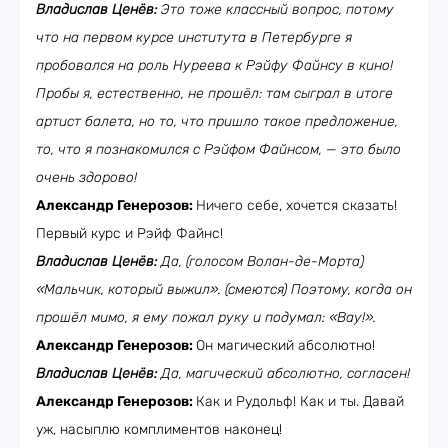
Владислав Ценёв:
Это тоже классный вопрос, потому
что на первом курсе института в Петербурге я
пробовался на роль Нуреева к Рэйфу Файнсу в кино!
Пробы я, естественно, не прошёл: там сыграл в итоге
артист балета, но то, что пришло такое предложение,
то, что я познакомился с Рэйфом Файнсом, — это было
очень здорово!
Александр Генерозов:
Ничего себе, хочется сказать!
Первый курс и Рэйф Файнс!
Владислав Ценёв:
Да, (голосом Волан-де-Морта)
«Мальчик, который выжил». (смеются) Поэтому, когда он
прошёл мимо, я ему пожал руку и подумал: «Вау!».
Александр Генерозов:
Он магический абсолютно!
Владислав Ценёв:
Да, магический абсолютно, согласен!
Александр Генерозов:
Как и Рудольф! Как и ты. Давай
уж, насыплю комплиментов наконец!