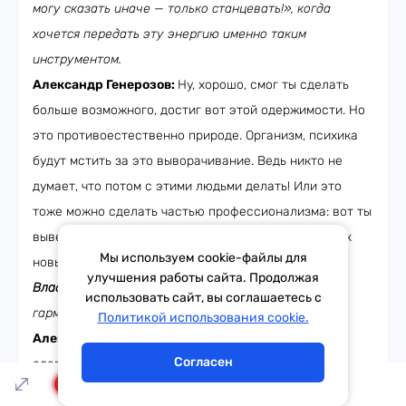
могу сказать иначе — только станцевать!», когда
хочется передать эту энергию именно таким
инструментом.
Александр Генерозов:
Ну, хорошо, смог ты сделать
больше возможного, достиг вот этой одержимости. Но
это противоестественно природе. Организм, психика
будут мстить за это выворачивание. Ведь никто не
думает, что потом с этими людьми делать! Или это
тоже можно сделать частью профессионализма: вот ты
вывернулся наизнанку, через неделю ты уже готов к
Мы используем cookie-файлы для
новым подвигам...
улучшения работы сайта. Продолжая
Владислав Ценёв:
Во всём должны быть баланс и
использовать сайт, вы соглашаетесь с
Написать в эфир
гармония!
Политикой использования cookie.
Александр Генерозов:
Нет, извини, но так ты
Согласен
одержимости не достигнешь! «Баланс и гармония» —
LIVE
ишь ты чего придумал!