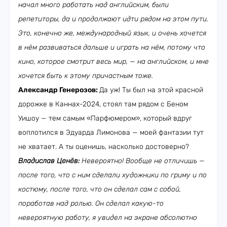
начал много работать над английским, были
репетиторы, да и продолжают идти рядом на этом пути.
Это, конечно же, международный язык, и очень хочется
в нём развиваться дальше и играть на нём, потому что
кино, которое смотрит весь мир, — на английском, и мне
хочется быть к этому причастным тоже.
Александр Генерозов:
Да уж! Ты был на этой красной
дорожке в Каннах-2024, стоял там рядом с Беном
Уишоу — тем самым «Парфюмером», который вдруг
воплотился в Эдуарда Лимонова — моей фантазии тут
не хватает. А ты оценишь, насколько достоверно?
Владислав Ценёв:
Невероятно! Вообще не отличишь —
после того, что с ним сделали художники по гриму и по
костюму, после того, что он сделал сам с собой,
поработав над ролью. Он сделал какую-то
невероятную работу, я увидел на экране абсолютно