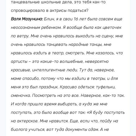
танцевальные школьные дела, это тебя как-то
спровоцировало в актрисы податься?
Валя Мазунина:
Блин, я в свои 16 лет была совсем еще
неосознанным ребенком. Я вообще была как цветочек
по ветру. Мне очень нравилось выходить на сцену, мне
очень нравилось танцевать народные танцы, мне
нравилось ездить в театр, смотреть. Мне казалось, что
артисты – это какие-то волшебные, невероятно
красивые, интеллигентные люди. Тут да, наверное,
маме спасибо, потому что мы ездили в театры, и для
меня это был праздник. Красиво одеться: туфельки,
сменочка. Посмотреть на это все. Наверное, как-то так.
И когда пришло время выбирать, а куда же мне
поступать, это было вообще вот так: «Я буду поступать
на актерское. Мне нравится. Еще, если что, пойду на
биолога учиться, вот туда документы сдам. А не