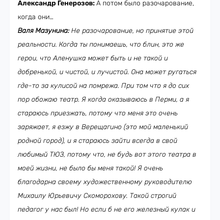
Александр Генерозов:
А потом было разочарование,
когда они…
Валя Мазунина:
Не разочарование, но принятие этой
реальности. Когда ты понимаешь, что блин, это же
герои, что Аленушка может быть и не такой и
добренькой, и чистой, и лучистой. Она может ругаться
где-то за кулисой на помрежа. При том что я до сих
пор обожаю театр. Я когда оказываюсь в Перми, а я
стараюсь приезжать, потому что меня это очень
заряжает, я езжу в Верещагино (это мой маленький
родной город), и я стараюсь зайти всегда в свой
любимый ТЮЗ, потому что, не будь вот этого театра в
моей жизни, не было бы меня такой! Я очень
благодарна своему художественному руководителю
Михаилу Юрьевичу Скоморохову. Такой строгий
педагог у нас был! Но если б не его железный кулак и