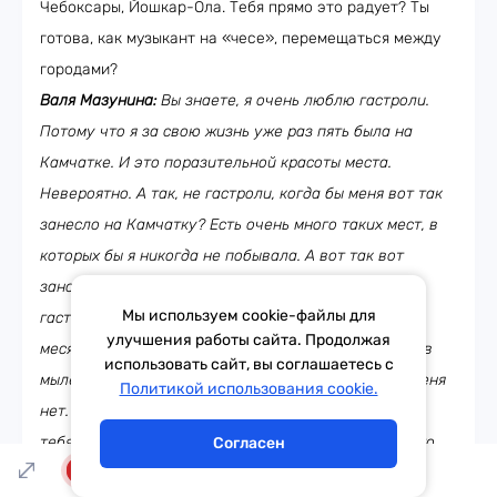
Чебоксары, Йошкар-Ола. Тебя прямо это радует? Ты
готова, как музыкант на «чесе», перемещаться между
городами?
Валя Мазунина:
Вы знаете, я очень люблю гастроли.
Потому что я за свою жизнь уже раз пять была на
Камчатке. И это поразительной красоты места.
Невероятно. А так, не гастроли, когда бы меня вот так
занесло на Камчатку? Есть очень много таких мест, в
которых бы я никогда не побывала. А вот так вот
заносит. И конечно, наверное, у меня нет таких
Мы используем cookie-файлы для
гастрольных туров: 30 дней в месяц, в следующем
улучшения работы сайта. Продолжая
месяце опять 30 дней, когда ты на своем чемодане в
использовать сайт, вы соглашаетесь с
мыле куда-то едешь. Все-таки таких гастролей у меня
Тема дня
Гороскоп
Политикой использования cookie.
нет. Поэтому я люблю. Это очень отвлекает. Очень
тебя переключает. Смена геопозиций твоих. Мне это
Согласен
очень придает силы.
LIVE