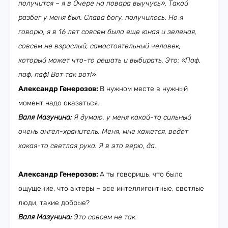
получится – я в Очере на повара выучусь». Такой
разбег у меня был. Слава богу, получилось. Но я
говорю, я в 16 лет совсем была еще юная и зеленая,
совсем не взрослый, самостоятельный человек,
который может что-то решать и выбирать. Это: «Паф,
паф, паф! Вот так вот!»
Александр Генерозов:
В нужном месте в нужный
момент надо оказаться.
Валя Мазунина:
Я думаю, у меня какой-то сильный
очень ангел-хранитель. Меня, мне кажется, ведет
какая-то светлая рука. Я в это верю, да.
Александр Генерозов:
А ты говоришь, что было
ощущение, что актеры – все интеллигентные, светлые
люди, такие добрые?
Валя Мазунина:
Это совсем не так.