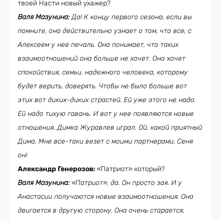
твоей Насти новый ухажер?
Валя Мазунина:
Да! К концу первого сезона, если вы
помните, она действительно узнает о том, что все, с
Алексеем у нее печаль. Она понимает, что таких
взаимоотношений она больше не хочет. Она хочет
спокойствия, семьи, надежного человека, которому
будет верить, доверять. Чтобы не было больше вот
этих вот диких-диких страстей. Ей уже этого не надо.
Ей надо тихую гавань. И вот у нее появляются новые
отношения. Димка Журавлев играл. Ой, какой приятный
Дима. Мне все-таки везет с моими партнерами. Сеня
он!
Александр Генерозов:
«Патриот» который?
Валя Мазунина:
«Патриот», да. Он просто зая. И у
Анастасии получаются новые взаимоотношения. Она
двигается в другую сторону. Она очень старается,