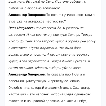
воля, меня бы такой не было. Поэтому сейчас я с
любовью, с любовью вспоминаю.
Александр Генерозов:
То есть ты училась все-таки в
вузе уже на актерское мастерство?
Валя Мазунина:
На актерском, да. Я училась на
актерском. И как раз таки у нас курс был при Театре
Юного Зрителя. И со второго курса я играла уже зайку
в спектакле «Тутта Карлссон». Это было дико
волнительно и приятно. А потом,
после четвертого
курса, я год отработала в Театре Юного Зрителя. А
потом пришлось сделать выбор и уйти в кино.
Александр Генерозов:
Ты сказала про ТЮЗ, а я
вспомнил цитату такую, и приведу ее, Ивана
Охлобыстина, который сказал: «Знаешь, Саш, актер
настоящий – это человек, который будет одинаково
счастлив и на красной дорожке, и в каком-нибудь