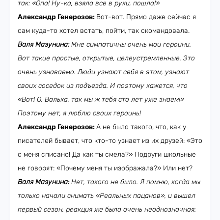
так: «Опа! Ну-ка, взяла все в руки, пошла!»
Александр Генерозов:
Вот-вот. Прямо даже сейчас я
сам куда-то хотел встать, пойти, так скомандовала.
Валя Мазунина:
Мне симпатичны очень мои героини.
Вот такие простые, открытые, целеустремленные. Это
очень узнаваемо. Люди узнают себя в этом, узнают
своих соседок из подъезда. И поэтому кажется, что
«Вот! О, Валька, так мы ж тебя сто лет уже знаем!»
Поэтому нет, я люблю своих героинь!
Александр Генерозов:
А не было такого, что, как у
писателей бывает, что кто-то узнает из их друзей: «Это
с меня списано! Да как ты смела?» Подруги школьные
не говорят: «Почему меня ты изображала?» Или нет?
Валя Мазунина:
Нет, такого не было. Я помню, когда мы
только начали снимать «Реальных пацанов», и вышел
первый сезон, реакция же была очень неоднозначная: