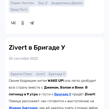
Пэрис Хилтон
Jay-Z
Анджелина Джоли
Брэд Питт
Zivert в Бригаде У
20 сентября 2022
Европа Плюс
zivert
Бригада У
Своим бодрящим хитом
WAKE UP!
она легко разбудит
всю страну вместе с
Джемом, Вэлом и Вики
.
В
пятницу в 9 утра
в гости к
Бригаде У
придёт
Zivert
!
Певица расскажет, как готовится к выступлению на
Живом Завтраке
, как ей удалось снять столько звёзд