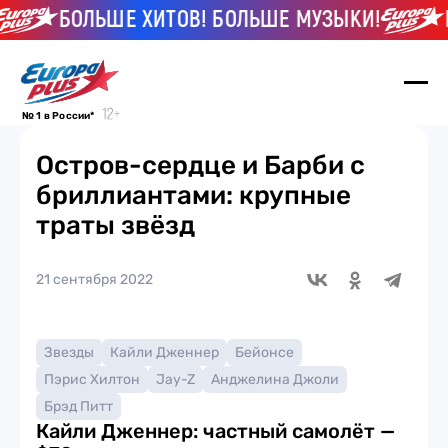
БОЛЬШЕ ХИТОВ! БОЛЬШЕ МУЗЫКИ!
Б
№ 1 в России*
Остров-сердце и Барби с
бриллиантами: крупные
траты звёзд
21 сентября 2022
Звезды
Кайли Дженнер
Бейонсе
Пэрис Хилтон
Jay-Z
Анджелина Джоли
Брэд Питт
Кайли Дженнер: частный самолёт —