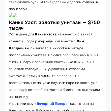
закончилась бурными скандалами и долгим судебным
процессом.
Канье Уэст: золотые унитазы — $750
тысяч
Уют в доме для
Канье Уэста
начинается с ванной
комнаты. Когда рэпер ещё был вместе с
Ким
Кардашьян
, он заказал в их особняк четыре
позолоченных унитаза. Покупка обошлась ему в $750
тысяч. В пару к роскошной сантехнике Ким и Канье
заказали холодильник, украшенный стразами
Swarovski. Если уж сиять, то по полной! Но
расточительные покупки служили паре не долго: уже
через пару лет особняк Уэста и Кардашьян выставили
на продажу.
Участники шоу
«Вечерний Покер»
тоже готовы на
большие траты. Всё ради того, чтобы сорвать