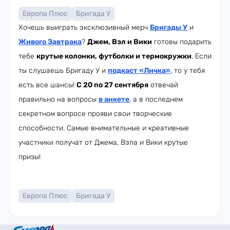
Европа Плюс
Бригада У
Хочешь выиграть эксклюзивный мерч
Бригады У
и
Живого Завтрака
?
Джем, Вэл и Вики
готовы подарить
тебе
крутые колонки, футболки и термокружки
. Если
ты слушаешь Бригаду У и
подкаст «Личка»
, то у тебя
есть все шансы!
С 20 по 27 сентября
отвечай
правильно на вопросы
в анкете
, а в последнем
секретном вопросе прояви свои творческие
способности. Самые внимательные и креативные
участники получат от Джема, Вэла и Вики крутые
призы!
Европа Плюс
Бригада У