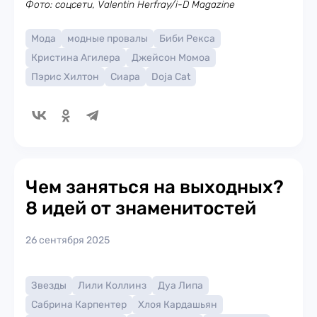
Фото: соцсети, Valentin Herfray/i-D Magazine
Мода
модные провалы
Биби Рекса
Кристина Агилера
Джейсон Момоа
Пэрис Хилтон
Сиара
Doja Cat
Чем заняться на выходных?
8 идей от знаменитостей
26 сентября 2025
Звезды
Лили Коллинз
Дуа Липа
Сабрина Карпентер
Хлоя Кардашьян