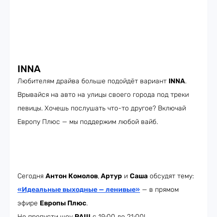
INNA
Любителям драйва больше подойдёт вариант
INNA
.
Врывайся на авто на улицы своего города под треки
певицы. Хочешь послушать что-то другое? Включай
Европу Плюс — мы поддержим любой вайб.
Сегодня
Антон Комолов
,
Артур
и
Саша
обсудят тему:
«Идеальные выходные — ленивые»
— в прямом
эфире
Европы Плюс
.
Не пропусти шоу
РАШ
с 19:00 до 21:00!