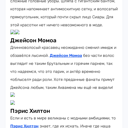
сложные головные уборы. Шляпа с гигантским бантом,
которая напоминает антимоскитную сетку, и волосатый
прямоугольник, который почти скрыл лицо Сиары. Для
этой красотки нет ничего невозможного в моде.
Джейсон Момоа
Длинноволосый красавец неожиданно сменил имидж и
обзавёлся лысиной.
Джейсон Момоа
без части волос
выглядит не таким брутальным и горячим парнем, так
что надеемся, что это парик, и актёр временно
«облысел» ради роли. Хотя преданные фанаты примут
Джейсона любым, таким Аквамена мы ещё не видели!
Пэрис Хилтон
Если и есть в мире великаны с модными амбициями, то
Пэрис Хилтон
знает, где их искать. Иначе где наша