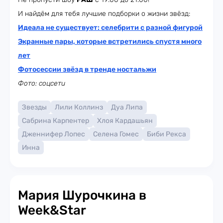
И найдём для тебя лучшие подборки о жизни звёзд:
Идеала не существует: селебрити с разной фигурой
Экранные пары, которые встретились спустя много
лет
Фотосессии звёзд в тренде ностальжи
Фото: соцсети
Звезды
Лили Коллинз
Дуа Липа
Сабрина Карпентер
Хлоя Кардашьян
Дженнифер Лопес
Селена Гомес
Биби Рекса
Инна
Мария Шурочкина в
Week&Star