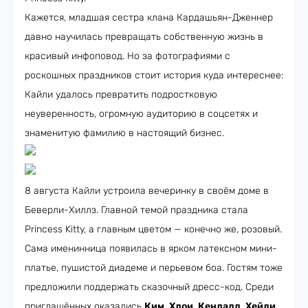
Кажется, младшая сестра клана Кардашьян-Дженнер
давно научилась превращать собственную жизнь в
красивый инфоповод. Но за фотографиями с
роскошных праздников стоит история куда интереснее:
Кайли удалось превратить подростковую
неуверенность, огромную аудиторию в соцсетях и
знаменитую фамилию в настоящий бизнес.
8 августа Кайли устроила вечеринку в своём доме в
Беверли-Хиллз. Главной темой праздника стала
Princess Kitty, а главным цветом — конечно же, розовый.
Сама именинница появилась в ярком латексном мини-
платье, пушистой диадеме и перьевом боа. Гостям тоже
предложили поддержать сказочный дресс-код. Среди
приглашённых оказались
Ким
,
Хлои
,
Кендалл
,
Хейли