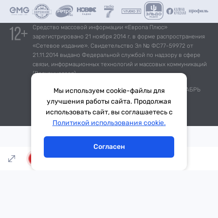
Средство массовой информации «Европа Плюс»
зарегистрировано 21 ноября 2014 г. в форме распространения
«Сетевое издание». Свидетельство Эл № ФС77-59972 от
21.11.2014 выдано Федеральной службой по надзору в сфере
связи, информационных технологий и массовых коммуникаций
(Роскомнадзор).
*Mediascope, Radio Index – РОССИЯ 100К+, ИЮЛЬ - ДЕКАБРЬ
Мы используем cookie-файлы для
2025 г., AQH Share, население 12+
улучшения работы сайта. Продолжая
использовать сайт, вы соглашаетесь с
Тема дня
Гороскоп
Политикой использования cookie.
Согласен
LIVE