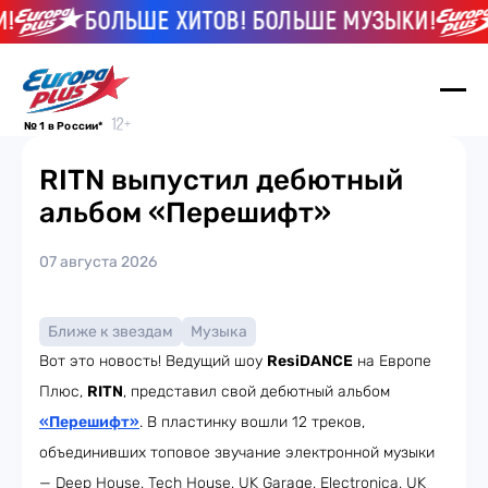
БОЛЬШЕ ХИТОВ! БОЛЬШЕ МУЗЫКИ!
№ 1 в России*
RITN выпустил дебютный
альбом «Перешифт»
07 августа 2026
Ближе к звездам
Музыка
Вот это новость! Ведущий шоу
ResiDANCE
на Европе
Плюс,
RITN
, представил свой дебютный альбом
«Перешифт»
. В пластинку вошли 12 треков,
объединивших топовое звучание электронной музыки
— Deep House, Tech House, UK Garage, Electronica, UK