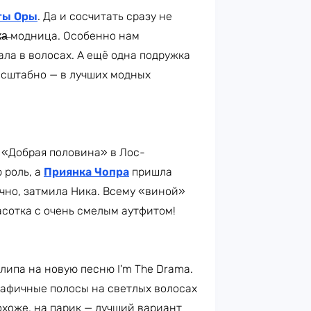
ты Оры
. Да и сосчитать сразу не
̶к̶а̶ модница. Особенно нам
ала в волосах. А ещё одна подружка
асштабно — в лучших модных
 «Добрая половина» в Лос-
 роль, а
Приянка Чопра
пришла
чно, затмила Ника. Всему «виной»
асотка с очень смелым аутфитом!
липа на новую песню I'm The Drama.
афичные полосы на светлых волосах
охоже, на парик — лучший вариант