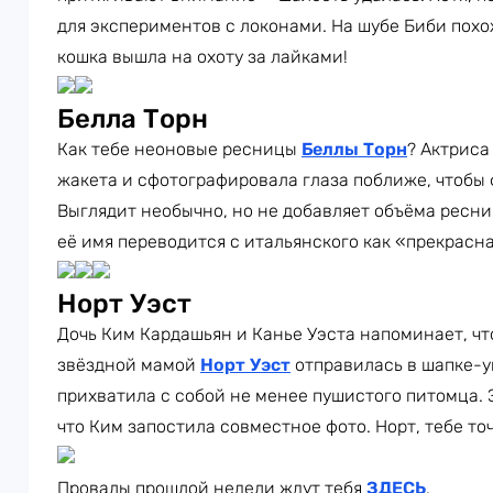
для экспериментов с локонами. На шубе Биби похо
кошка вышла на охоту за лайками!
Белла Торн
Как тебе неоновые ресницы
Беллы Торн
? Актриса
жакета и сфотографировала глаза поближе, чтобы
Выглядит необычно, но не добавляет объёма ресниц
её имя переводится с итальянского как «прекрасна
Норт Уэст
Дочь Ким Кардашьян и Канье Уэста напоминает, что
звёздной мамой
Норт Уэст
отправилась в шапке-у
прихватила с собой не менее пушистого питомца. 
что Ким запостила совместное фото. Норт, тебе то
Провалы прошлой недели ждут тебя
ЗДЕСЬ
.