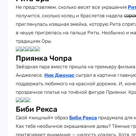
Не представляем, сколько весят все украшения
Ри
получится, сколько колец и браслетов надела с̶о̶р̶о
приглянулась изящная змейка, которую Рита спрят
в чешуе пригрелась на пальце Риты. Необычно и м
традициях Оры.
Приянка Чопра
Звёздная пара вместе пришла на премьеру фильма
Анджелесе.
Ник Джонас
сыграл в картине главную
поддержать любимого на красной дорожке. И, коне
прозрачное платье на точёной фигуре Приянки. Кр
Биби Рекса
Свой «хищный» образ
Биби Рекса
придумала для к
Как тебе необычное окрашивание дивы? Тёмные гр
притягивают внимание — шалость удалась. Хотя, п