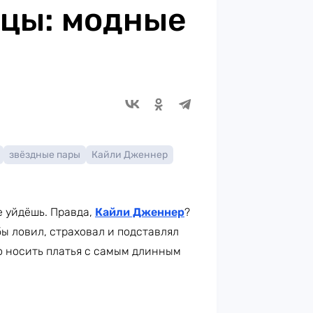
ицы: модные
звёздные пары
Кайли Дженнер
е уйдёшь. Правда,
Кайли Дженнер
?
бы ловил, страховал и подставлял
о носить платья с самым длинным