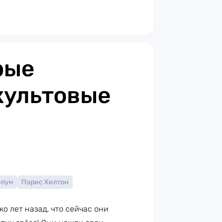
рые
культовые
спун
Пэрис Хилтон
ко лет назад, что сейчас они