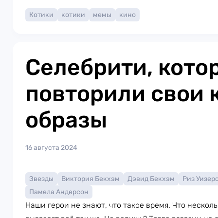
Котики
котики
мемы
кино
Селебрити, кото
повторили свои 
образы
16 августа 2024
Звезды
Виктория Бекхэм
Дэвид Бекхэм
Риз Уизер
Памела Андерсон
Наши герои не знают, что такое время. Что несколь