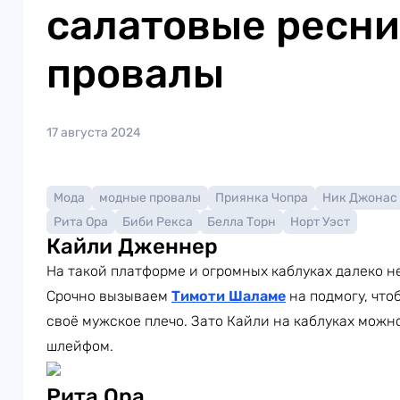
салатовые ресн
провалы
17 августа 2024
Мода
модные провалы
Приянка Чопра
Ник Джонас
Рита Ора
Биби Рекса
Белла Торн
Норт Уэст
Кайли Дженнер
На такой платформе и огромных каблуках далеко н
Срочно вызываем
Тимоти Шаламе
на подмогу, что
своё мужское плечо. Зато Кайли на каблуках можн
шлейфом.
Рита Ора