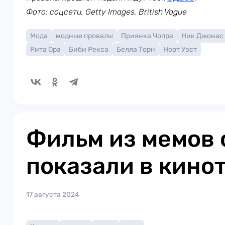
Фото: соцсети, Getty Images, British Vogue
Мода
модные провалы
Приянка Чопра
Ник Джонас
Рита Ора
Биби Рекса
Белла Торн
Норт Уэст
Фильм из мемов 
показали в кино
17 августа 2024