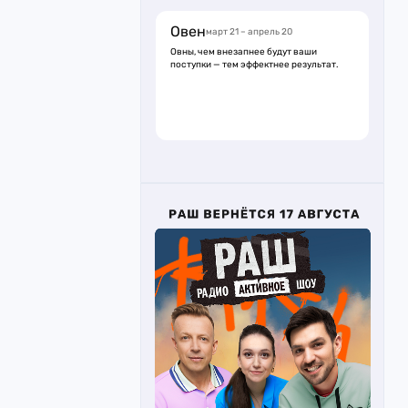
Овен
март 21 – апрель 20
Овны, чем внезапнее будут ваши
поступки — тем эффектнее результат.