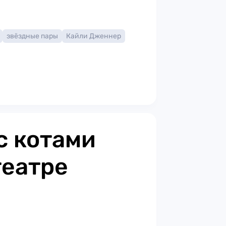
звёздные пары
Кайли Дженнер
с котами
театре