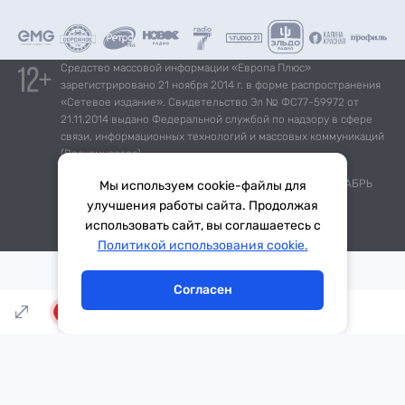
Средство массовой информации «Европа Плюс»
зарегистрировано 21 ноября 2014 г. в форме распространения
«Сетевое издание». Свидетельство Эл № ФС77-59972 от
21.11.2014 выдано Федеральной службой по надзору в сфере
связи, информационных технологий и массовых коммуникаций
(Роскомнадзор).
*Mediascope, Radio Index – РОССИЯ 100К+, ИЮЛЬ - ДЕКАБРЬ
Мы используем cookie-файлы для
2025 г., AQH Share, население 12+
улучшения работы сайта. Продолжая
использовать сайт, вы соглашаетесь с
Тема дня
Гороскоп
Политикой использования cookie.
Согласен
LIVE