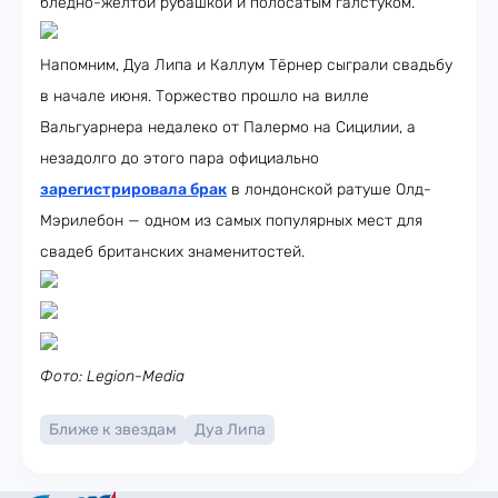
бледно-жёлтой рубашкой и полосатым галстуком.
Напомним, Дуа Липа и Каллум Тёрнер сыграли свадьбу
в начале июня. Торжество прошло на вилле
Вальгуарнера недалеко от Палермо на Сицилии, а
незадолго до этого пара официально
зарегистрировала брак
в лондонской ратуше Олд-
Мэрилебон — одном из самых популярных мест для
свадеб британских знаменитостей.
Фото: Legion-Media
Ближе к звездам
Дуа Липа