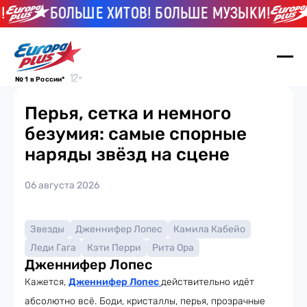
БОЛЬШЕ ХИТОВ! БОЛЬШЕ МУЗЫКИ!
№ 1 в России*
Перья, сетка и немного
безумия: самые спорные
наряды звёзд на сцене
06 августа 2026
Звезды
Дженнифер Лопес
Камила Кабейо
Леди Гага
Кэти Перри
Рита Ора
Дженнифер Лопес
Кажется,
Дженнифер Лопес
действительно идёт
абсолютно всё. Боди, кристаллы, перья, прозрачные