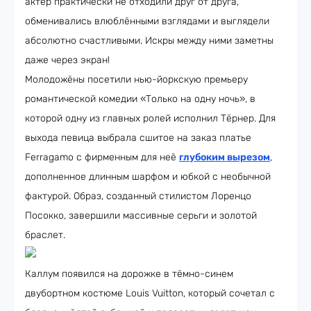
актёр практически не отходили друг от друга,
обменивались влюблёнными взглядами и выглядели
абсолютно счастливыми. Искры между ними заметны
даже через экран!
Молодожёны посетили нью-йоркскую премьеру
романтической комедии «Только на одну ночь», в
которой одну из главных ролей исполнил Тёрнер. Для
выхода певица выбрала сшитое на заказ платье
Ferragamo с фирменным для неё
глубоким вырезом
,
дополненное длинным шарфом и юбкой с необычной
фактурой. Образ, созданный стилистом Лоренцо
Посокко, завершили массивные серьги и золотой
браслет.
Каллум появился на дорожке в тёмно-синем
двубортном костюме Louis Vuitton, который сочетал с