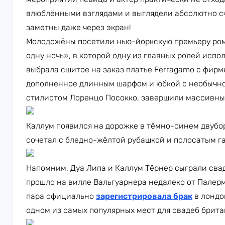
влюблёнными взглядами и выглядели абсолютно с
заметны даже через экран!
Молодожёны посетили нью-йоркскую премьеру ром
одну ночь», в которой одну из главных ролей испо
выбрала сшитое на заказ платье Ferragamo с фир
дополненное длинным шарфом и юбкой с необычно
стилистом Лоренцо Посокко, завершили массивные
Каллум появился на дорожке в тёмно-синем двубор
сочетал с бледно-жёлтой рубашкой и полосатым г
Напомним, Дуа Липа и Каллум Тёрнер сыграли свад
прошло на вилле Вальгуарнера недалеко от Палерм
пара официально
зарегистрировала брак
в лондо
одном из самых популярных мест для свадеб брит