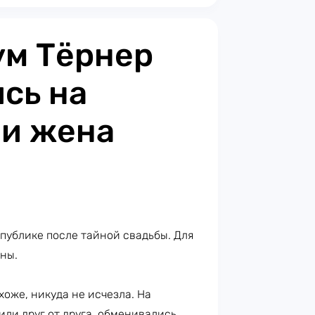
ум Тёрнер
сь на
 и жена
публике после тайной свадьбы. Для
ены.
охоже, никуда не исчезла. На
или друг от друга, обменивались