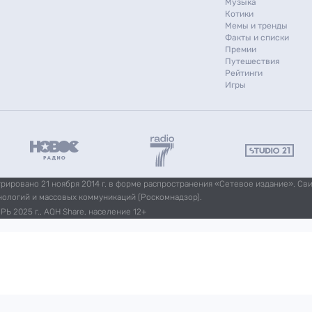
Музыка
Котики
Мемы и тренды
Факты и списки
Премии
Путешествия
Рейтинги
Игры
ировано 21 ноября 2014 г. в форме распространения «Сетевое издание». Св
нологий и массовых коммуникаций (Роскомнадзор).
Ь 2025 г., AQH Share, население 12+