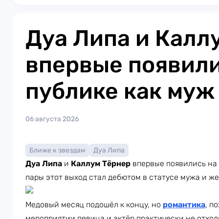
Дуа Липа и Калл
впервые появили
публике как муж
06 августа 2026
Ближе к звездам
Дуа Липа
Дуа Липа
и
Каллум Тёрнер
впервые появились на 
пары этот выход стал дебютом в статусе мужа и ж
Медовый месяц подошёл к концу, но
романтика
, п
мероприятии певица и актёр практически не отход