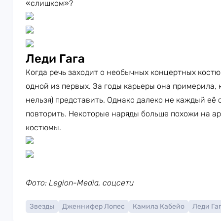
«слишком»?
Леди Гага
Когда речь заходит о необычных концертных кост
одной из первых. За годы карьеры она примерила, к
нельзя) представить. Однако далеко не каждый её
повторить. Некоторые наряды больше похожи на а
костюмы.
Фото: Legion-Media, соцсети
Звезды
Дженнифер Лопес
Камила Кабейо
Леди Га