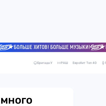
БОЛЬШЕ ХИТОВ! БОЛЬШЕ МУЗЫКИ!
БОЛ
Бригада У
РАШ
ЕвроХит Топ 40
емного