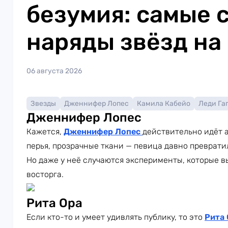
безумия: самые 
наряды звёзд на
06 августа 2026
Звезды
Дженнифер Лопес
Камила Кабейо
Леди Га
Дженнифер Лопес
Кажется,
Дженнифер Лопес
действительно идёт а
перья, прозрачные ткани — певица давно преврати
Но даже у неё случаются эксперименты, которые в
восторга.
Рита Ора
Если кто-то и умеет удивлять публику, то это
Рита 