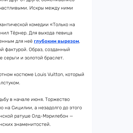
частливыми. Искры между ними
антической комедии «Только на
лнил Тёрнер. Для выхода певица
менным для неё
глубоким вырезом
,
й фактурой. Образ, созданный
 серьги и золотой браслет.
тном костюме Louis Vuitton, который
алстуком.
ьбу в начале июня. Торжество
о на Сицилии, а незадолго до этого
нской ратуше Олд-Мэрилебон —
анских знаменитостей.