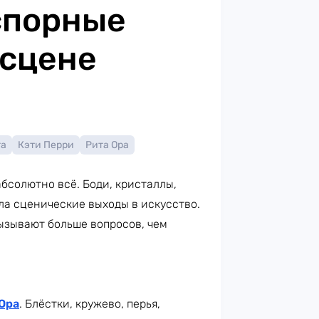
спорные
 сцене
га
Кэти Перри
Рита Ора
бсолютно всё. Боди, кристаллы,
ла сценические выходы в искусство.
ызывают больше вопросов, чем
Ора
. Блёстки, кружево, перья,