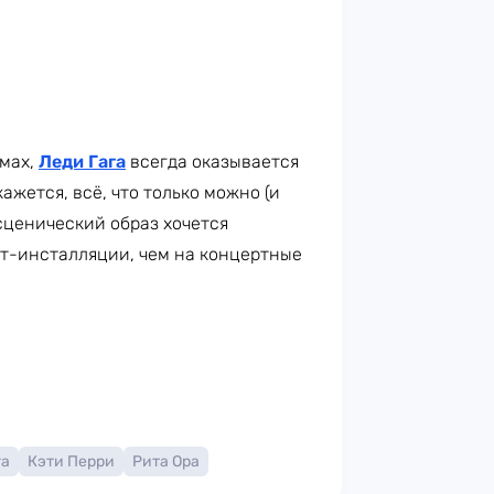
юмах,
Леди Гага
всегда оказывается
ажется, всё, что только можно (и
 сценический образ хочется
рт-инсталляции, чем на концертные
га
Кэти Перри
Рита Ора