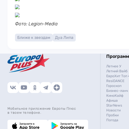
Фото: Legion-Media
Ближе к звездам
Дуа Липа
Програм
Летнее У
Летний Вайб
ЕвроХит Топ 
ResiDANCE
Гороскоп
Бизнес-ланч
КиноКайф
Афиша
StarNews
Мобильное приложение Европы Плюс
Новости
в твоем телефоне.
Пробки
Погода