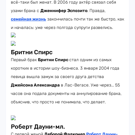
всё-таки был женат. В 2006 году актёр связал себя
узами брака с
Дженнифер Эспозито
. Правда,
семейная жизнь
закончилась почти так же быстро, как
и началась: уже через полгода супруги развелись.
Бритни Спирс
Первый брак
Бритни Спирс
стал одним из самых
коротких в истории шоу-бизнеса. 3 января 2004 года
певица вышла замуж за своего друга детства
Джейсона Александра
в Лас-Вегасе. Уже через... 55
часов она подала документы на аннулирование брака,
объяснив, что просто не понимала, что делает.
Роберт Дауни-мл.
С первой женой
Деборой Фалконер
Роберт Дауни-