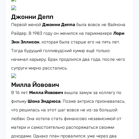
Джонни Депп
Первой женой
Джонни Деппа
была вовсе не Вайнона
Райдер. В 1983 году он женился на парикмахере
Лори
Энн Эллисон
, которая была старше его на пять лет.
Тогда будущий голливудский кумир ещё только
начинал карьеру. Брак продлился два года, после чего
супруги мирно расстались.
Милла Йовович
В 16 лет
Милла Йовович
вышла замуж за коллегу по
фильму
Шона Эндрюса
. Позже актриса признавалась,
что решилась на этот шаг вовсе не из-за большой
любви. Она хотела стать финансово независимой от
матери и самостоятельно распоряжаться своими
доходами. Однако план провалился: уже через два