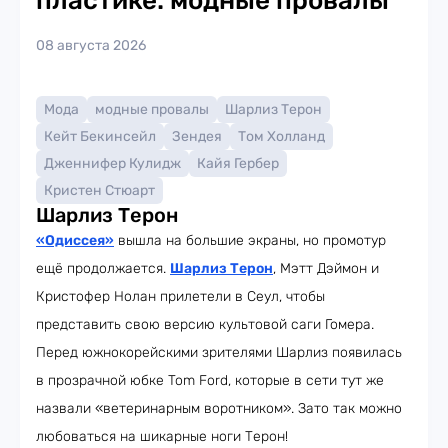
пластике: модные провалы
08 августа 2026
Мода
модные провалы
Шарлиз Терон
Кейт Бекинсейл
Зендея
Том Холланд
Дженнифер Кулидж
Кайя Гербер
Кристен Стюарт
Шарлиз Терон
«Одиссея»
вышла на большие экраны, но промотур
ещё продолжается.
Шарлиз Терон
, Мэтт Дэймон и
Кристофер Нолан прилетели в Сеул, чтобы
представить свою версию культовой саги Гомера.
Перед южнокорейскими зрителями Шарлиз появилась
в прозрачной юбке Tom Ford, которые в сети тут же
назвали «ветеринарным воротником». Зато так можно
любоваться на шикарные ноги Терон!