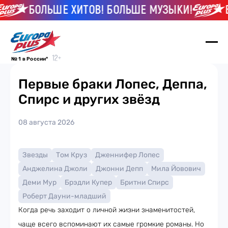
БОЛЬШЕ ХИТОВ! БОЛЬШЕ МУЗЫКИ!
БО
№ 1 в России*
Первые браки Лопес, Деппа,
Спирс и других звёзд
08 августа 2026
Звезды
Том Круз
Дженнифер Лопес
Анджелина Джоли
Джонни Депп
Мила Йовович
Деми Мур
Брэдли Купер
Бритни Спирс
Роберт Дауни-младший
Когда речь заходит о личной жизни знаменитостей,
чаще всего вспоминают их самые громкие романы. Но