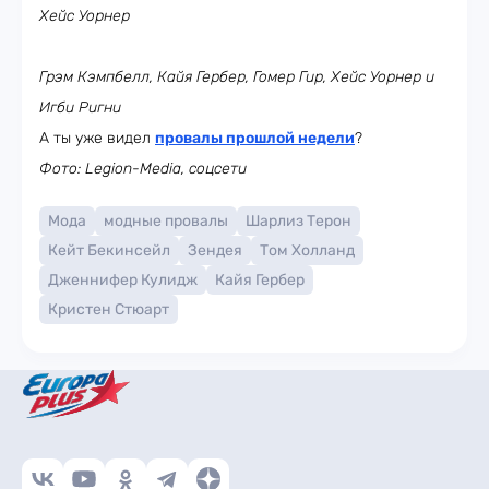
Хейс Уорнер
Грэм Кэмпбелл, Кайя Гербер, Гомер Гир, Хейс Уорнер и
Игби Ригни
А ты уже видел
провалы прошлой недели
?
Фото: Legion-Media, соцсети
Мода
модные провалы
Шарлиз Терон
Кейт Бекинсейл
Зендея
Том Холланд
Дженнифер Кулидж
Кайя Гербер
Кристен Стюарт