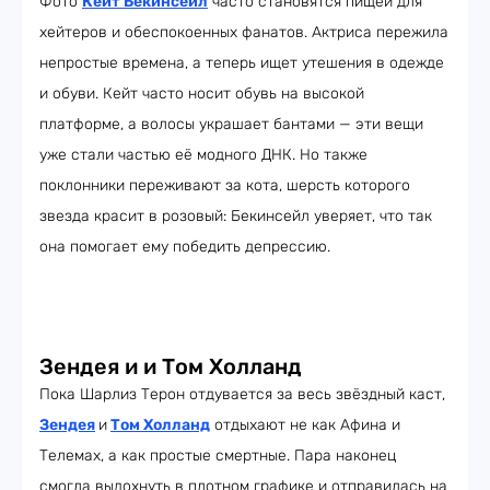
Фото
Кейт Бекинсейл
часто становятся пищей для
хейтеров и обеспокоенных фанатов. Актриса пережила
непростые времена, а теперь ищет утешения в одежде
и обуви. Кейт часто носит обувь на высокой
платформе, а волосы украшает бантами — эти вещи
уже стали частью её модного ДНК. Но также
поклонники переживают за кота, шерсть которого
звезда красит в розовый: Бекинсейл уверяет, что так
она помогает ему победить депрессию.
Зендея и и Том Холланд
Пока Шарлиз Терон отдувается за весь звёздный каст,
Зендея
и
Том Холланд
отдыхают не как Афина и
Телемах, а как простые смертные. Пара наконец
смогла выдохнуть в плотном графике и отправилась на