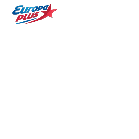
БОЛЬШЕ ХИТОВ! БОЛЬШЕ МУЗЫКИ!
Б
№ 1 в России*
Главная
Новости
«Люблю»: Джиджи Хадид намекнула 
«Люблю»: Джид