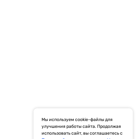
Политика
конфиденциальности
Рекламодателям
ти
Результаты СОУТ
Правила рассылок
Мы используем cookie-файлы для
улучшения работы сайта. Продолжая
идетельство Эл № ФС77-59972 от 21.11.2014 выдано Федеральной
использовать сайт, вы соглашаетесь с