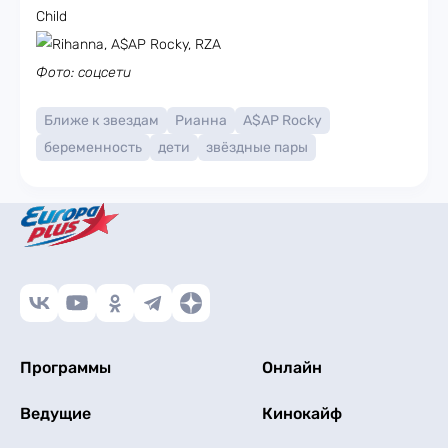
Фото: соцсети
Ближе к звездам
Рианна
A$AP Rocky
беременность
дети
звёздные пары
Программы
Онлайн
Ведущие
Кинокайф