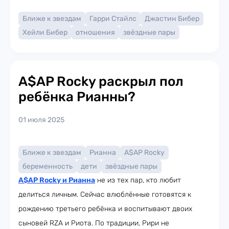
Ближе к звездам
Гарри Стайлс
Джастин Бибер
Хейли Бибер
отношения
звёздные пары
A$AP Rocky раскрыл пол
ребёнка Рианны?
01 июля 2025
Ближе к звездам
Рианна
A$AP Rocky
беременность
дети
звёздные пары
A$AP Rocky и Рианна
не из тех пар, кто любит
делиться личным. Сейчас влюблённые готовятся к
рождению третьего ребёнка и воспитывают двоих
сыновей RZA и Риота. По традиции, Рири не