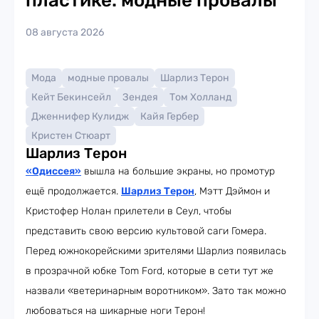
пластике: модные провалы
08 августа 2026
Мода
модные провалы
Шарлиз Терон
Кейт Бекинсейл
Зендея
Том Холланд
Дженнифер Кулидж
Кайя Гербер
Кристен Стюарт
Шарлиз Терон
«Одиссея»
вышла на большие экраны, но промотур
ещё продолжается.
Шарлиз Терон
, Мэтт Дэймон и
Кристофер Нолан прилетели в Сеул, чтобы
представить свою версию культовой саги Гомера.
Перед южнокорейскими зрителями Шарлиз появилась
в прозрачной юбке Tom Ford, которые в сети тут же
назвали «ветеринарным воротником». Зато так можно
любоваться на шикарные ноги Терон!