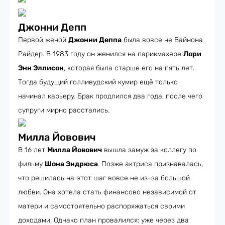
Джонни Депп
Первой женой
Джонни Деппа
была вовсе не Вайнона
Райдер. В 1983 году он женился на парикмахере
Лори
Энн Эллисон
, которая была старше его на пять лет.
Тогда будущий голливудский кумир ещё только
начинал карьеру. Брак продлился два года, после чего
супруги мирно расстались.
Милла Йовович
В 16 лет
Милла Йовович
вышла замуж за коллегу по
фильму
Шона Эндрюса
. Позже актриса признавалась,
что решилась на этот шаг вовсе не из-за большой
любви. Она хотела стать финансово независимой от
матери и самостоятельно распоряжаться своими
доходами. Однако план провалился: уже через два