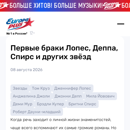
БОЛЬШЕ ХИТОВ! БОЛЬШЕ МУЗЫКИ!
БОЛЬ
№ 1 в России*
Первые браки Лопес, Деппа,
Спирс и других звёзд
08 августа 2026
Звезды
Том Круз
Дженнифер Лопес
Анджелина Джоли
Джонни Депп
Мила Йовович
Деми Мур
Брэдли Купер
Бритни Спирс
Роберт Дауни-младший
Когда речь заходит о личной жизни знаменитостей,
чаще всего вспоминают их самые громкие романы. Но