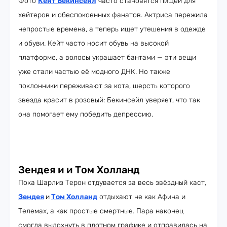
Фото
Кейт Бекинсейл
часто становятся пищей для
хейтеров и обеспокоенных фанатов. Актриса пережила
непростые времена, а теперь ищет утешения в одежде
и обуви. Кейт часто носит обувь на высокой
платформе, а волосы украшает бантами — эти вещи
уже стали частью её модного ДНК. Но также
поклонники переживают за кота, шерсть которого
звезда красит в розовый: Бекинсейл уверяет, что так
она помогает ему победить депрессию.
Зендея и и Том Холланд
Пока Шарлиз Терон отдувается за весь звёздный каст,
Зендея
и
Том Холланд
отдыхают не как Афина и
Телемах, а как простые смертные. Пара наконец
смогла выдохнуть в плотном графике и отправилась на