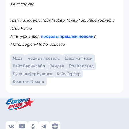
Хейс Уорнер
Грэм Кэмпбелл, Кайя Гербер, Гомер Гир, Хейс Уорнер и
Игби Ригни
А ты уже видел
провалы прошлой недели
?
Фото: Legion-Media, соцсети
Мода
модные провалы
Шарлиз Терон
Кейт Бекинсейл
Зендея
Том Холланд
Дженнифер Кулидж
Кайя Гербер
Кристен Стюарт