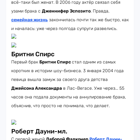
всё-таки был женат. В 2006 году актёр связал себя
узами брака с
Дженнифер Эспозито
. Правда,
семейная жизнь
закончилась почти так же быстро, как
и началась: уже через полгода супруги развелись.
Бритни Спирс
Первый брак
Бритни Спирс
стал одним из самых
коротких в истории шоу-бизнеса. 3 января 2004 года
певица вышла замуж за своего друга детства
Джейсона Александра
в Лас-Вегасе. Уже через... 55
часов она подала документы на аннулирование брака,
объяснив, что просто не понимала, что делает.
Роберт Дауни-мл.
С первой женой
Деборой Фалконер
Роберт Дауни-