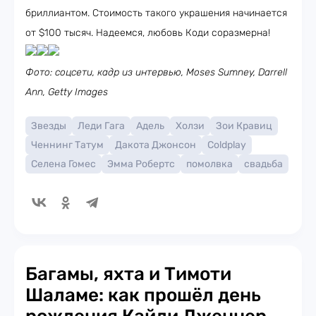
бриллиантом. Стоимость такого украшения начинается
от $100 тысяч. Надеемся, любовь Коди соразмерна!
Фото: соцсети, кадр из интервью, Moses Sumney, Darrell
Ann, Getty Images
Звезды
Леди Гага
Адель
Холзи
Зои Кравиц
Ченнинг Татум
Дакота Джонсон
Coldplay
Селена Гомес
Эмма Робертс
помолвка
свадьба
Багамы, яхта и Тимоти
Шаламе: как прошёл день