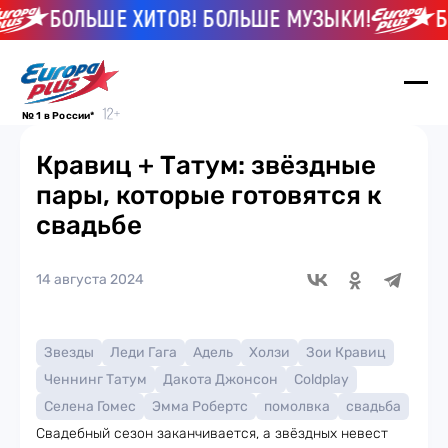
БОЛЬШЕ ХИТОВ! БОЛЬШЕ МУЗЫКИ!
БОЛ
№ 1 в России*
Кравиц + Татум: звёздные
пары, которые готовятся к
свадьбе
14 августа 2024
Звезды
Леди Гага
Адель
Холзи
Зои Кравиц
Ченнинг Татум
Дакота Джонсон
Coldplay
Селена Гомес
Эмма Робертс
помолвка
свадьба
Свадебный сезон заканчивается, а звёздных невест