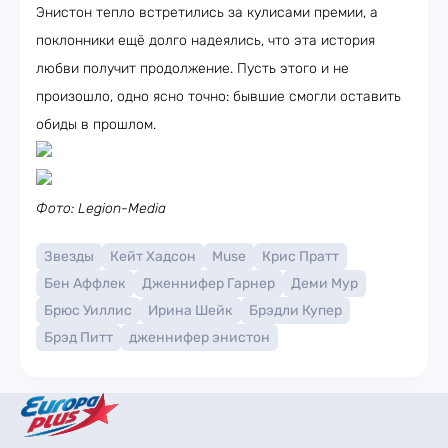
Энистон тепло встретились за кулисами премии, а
поклонники ещё долго надеялись, что эта история
любви получит продолжение. Пусть этого и не
произошло, одно ясно точно: бывшие смогли оставить
обиды в прошлом.
Фото: Legion-Media
Звезды
Кейт Хадсон
Muse
Крис Пратт
Бен Аффлек
Дженнифер Гарнер
Деми Мур
Брюс Уиллис
Ирина Шейк
Брэдли Купер
Брэд Питт
дженнифер энистон