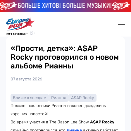
БОЛЬШЕ ХИТОВ! БОЛЬШЕ МУЗЫКИ!
Б
№ 1 в России*
«Прости, детка»: A$AP
Rocky проговорился о новом
альбоме Рианны
07 августа 2026
Ближе к звездам
Рианна
A$AP Rocky
Похоже, поклонники Рианны наконец дождались
хороших новостей!
Во время участия в The Jason Lee Show
A$AP Rocky
случайно проговорился, что
Рианна
активно работает