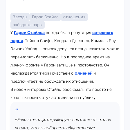
Звезды
Гарри Стайлс
отношения
звёздные пары
У
Гарри Стайлса
всегда была репутация
ветреного
парня
. Тейлор Свифт, Кендалл Дженнер, Камилль Роу,
Оливия Уайлд — список девушек певца, кажется, можно
перечислять бесконечно. Но в последнее время на
личном фронте у Гарри затишье и постоянство. Он
наслаждается тихим счастьем с
Оливией
и
предпочитает не обсуждать их отношения.
В новом интервью Стайлс рассказал, что просто не
хочет выносить эту часть жизни на публику:
«Если кто-то фотографирует вас с кем-то, это не
значит, что вы выбираете общественные