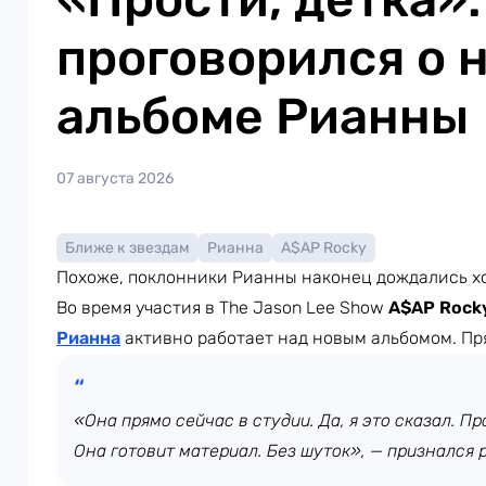
проговорился о 
альбоме Рианны
07 августа 2026
Ближе к звездам
Рианна
A$AP Rocky
Похоже, поклонники Рианны наконец дождались х
Во время участия в The Jason Lee Show
A$AP Rock
Рианна
активно работает над новым альбомом. Пр
«Она прямо сейчас в студии. Да, я это сказал. Про
Она готовит материал. Без шуток», — признался 