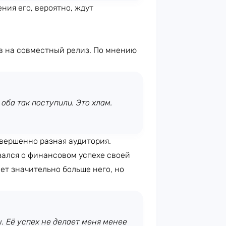
ения его, вероятно, ждут
в на совместный релиз. По мнению
оба так поступили. Это хлам.
овершенно разная аудитория.
зался о финансовом успехе своей
ет значительно больше него, но
 Её успех не делает меня менее