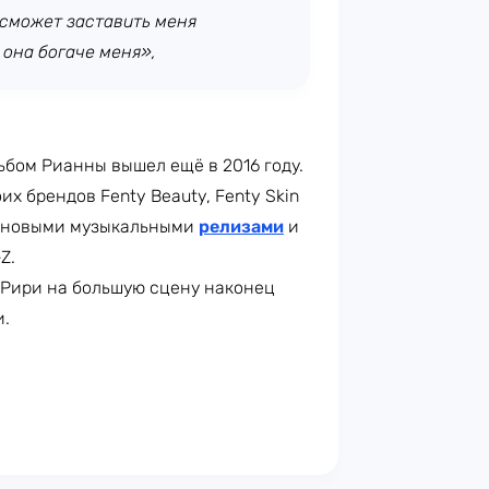
 сможет заставить меня
 она богаче меня»,
бом Рианны вышел ещё в 2016 году.
х брендов Fenty Beauty, Fenty Skin
ов новыми музыкальными
релизами
и
Z.
 Рири на большую сцену наконец
и.