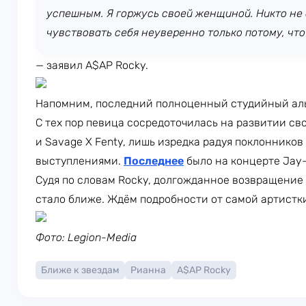
успешным. Я горжусь своей женщиной. Никто не
чувствовать себя неуверенно только потому, что
— заявил A$AP Rocky.
Напомним, последний полноценный студийный аль
С тех пор певица сосредоточилась на развитии свои
и Savage X Fenty, лишь изредка радуя поклонник
выступлениями.
Последнее
было на концерте Jay-
Судя по словам Rocky, долгожданное возвращение
стало ближе. Ждём подробности от самой артистк
Фото: Legion-Media
Ближе к звездам
Рианна
A$AP Rocky