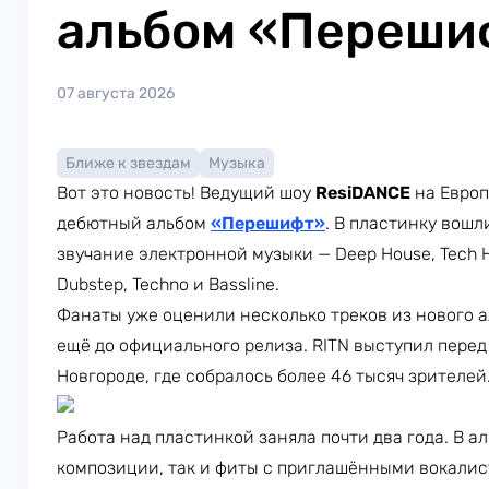
альбом «Переши
07 августа 2026
Ближе к звездам
Музыка
Вот это новость! Ведущий шоу
ResiDANCE
на Европ
дебютный альбом
«Перешифт»
. В пластинку вошл
звучание электронной музыки — Deep House, Tech Ho
Dubstep, Techno и Bassline.
Фанаты уже оценили несколько треков из нового а
ещё до официального релиза. RITN выступил пере
Новгороде, где собралось более 46 тысяч зрителей
Работа над пластинкой заняла почти два года. В 
композиции, так и фиты с приглашёнными вокалист