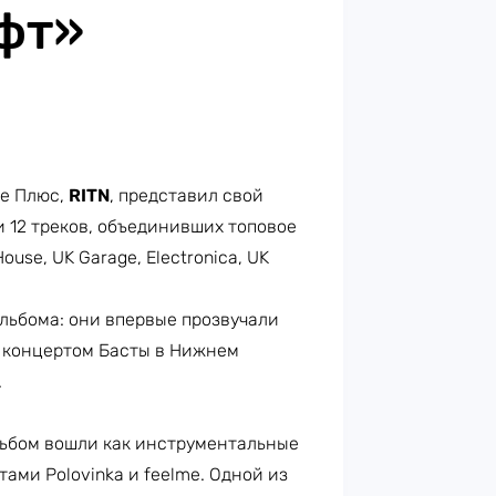
фт»
е Плюс,
RITN
, представил свой
и 12 треков, объединивших топовое
use, UK Garage, Electronica, UK
льбома: они впервые прозвучали
д концертом Басты в Нижнем
.
альбом вошли как инструментальные
ами Polovinka и feelme. Одной из