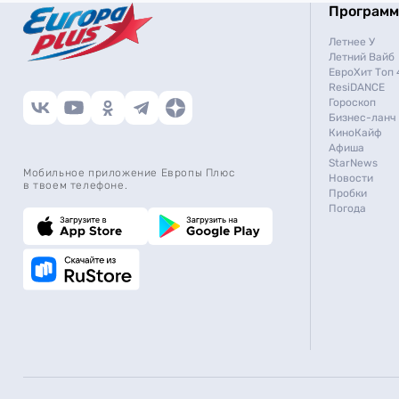
Програм
Летнее У
Летний Вайб
ЕвроХит Топ 
ResiDANCE
Гороскоп
Бизнес-ланч
КиноКайф
Афиша
StarNews
Мобильное приложение Европы Плюс
Новости
в твоем телефоне.
Пробки
Погода