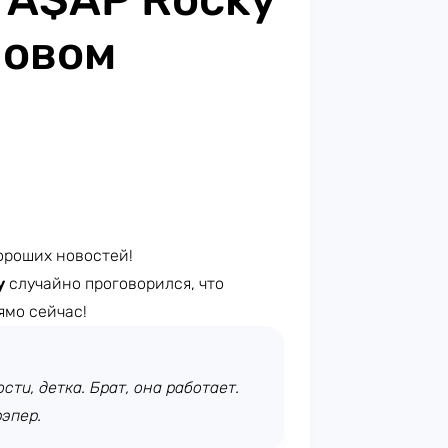
новом
ороших новостей!
y
случайно проговорился, что
ямо сейчас!
сти, детка. Брат, она работает.
рэпер.