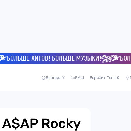
ОЛЬШЕ ХИТОВ! БОЛЬШЕ МУЗЫКИ!
БОЛЬШЕ
Бригада У
РАШ
ЕвроХит Топ 40
: A$AP Rocky