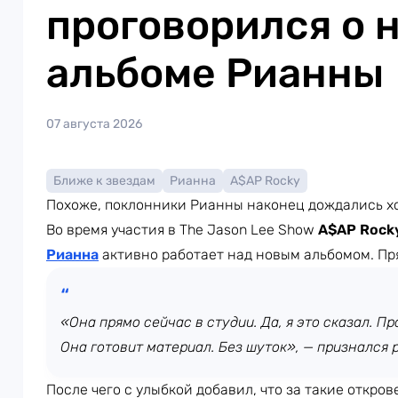
проговорился о 
альбоме Рианны
07 августа 2026
Ближе к звездам
Рианна
A$AP Rocky
Похоже, поклонники Рианны наконец дождались х
Во время участия в The Jason Lee Show
A$AP Rock
Рианна
активно работает над новым альбомом. Пр
«Она прямо сейчас в студии. Да, я это сказал. Про
Она готовит материал. Без шуток», — признался 
После чего с улыбкой добавил, что за такие откров