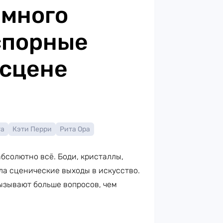
емного
спорные
 сцене
га
Кэти Перри
Рита Ора
бсолютно всё. Боди, кристаллы,
ла сценические выходы в искусство.
ызывают больше вопросов, чем