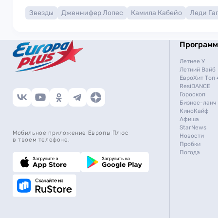
Звезды
Дженнифер Лопес
Камила Кабейо
Леди Га
Програм
Летнее У
Летний Вайб
ЕвроХит Топ 
ResiDANCE
Гороскоп
Бизнес-ланч
КиноКайф
Афиша
StarNews
Мобильное приложение Европы Плюс
Новости
в твоем телефоне.
Пробки
Погода