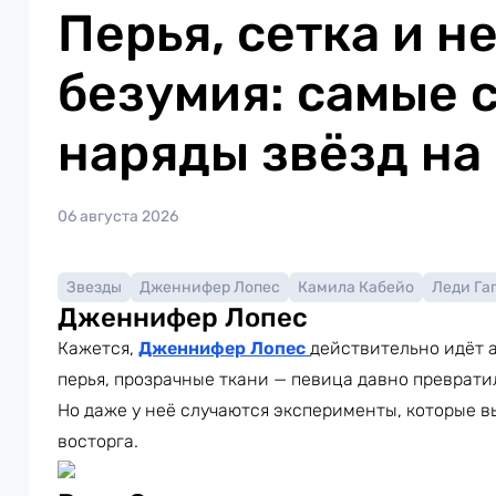
Перья, сетка и н
безумия: самые 
наряды звёзд на
06 августа 2026
Звезды
Дженнифер Лопес
Камила Кабейо
Леди Га
Дженнифер Лопес
Кажется,
Дженнифер Лопес
действительно идёт а
перья, прозрачные ткани — певица давно преврати
Но даже у неё случаются эксперименты, которые в
восторга.