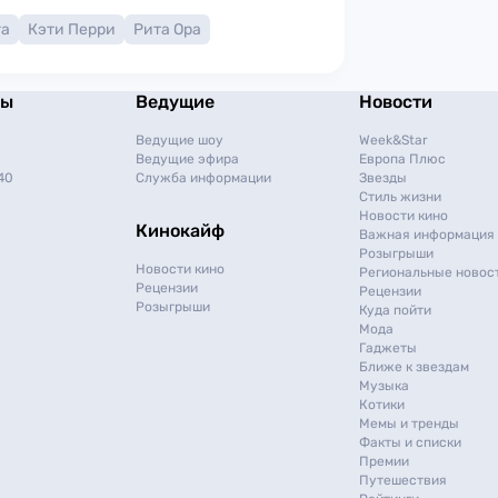
га
Кэти Перри
Рита Ора
мы
Ведущие
Новости
Ведущие шоу
Week&Star
Ведущие эфира
Европа Плюс
40
Служба информации
Звезды
Стиль жизни
Новости кино
Кинокайф
Важная информация
Розыгрыши
Новости кино
Региональные новос
Рецензии
Рецензии
Розыгрыши
Куда пойти
Мода
Гаджеты
Ближе к звездам
Музыка
Котики
Мемы и тренды
Факты и списки
Премии
Путешествия