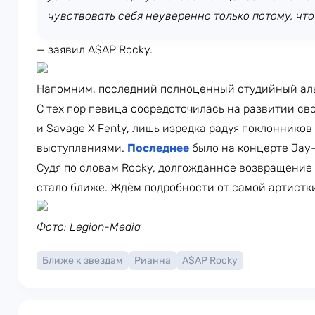
чувствовать себя неуверенно только потому, что
— заявил A$AP Rocky.
Напомним, последний полноценный студийный аль
С тех пор певица сосредоточилась на развитии свои
и Savage X Fenty, лишь изредка радуя поклонник
выступлениями.
Последнее
было на концерте Jay-
Судя по словам Rocky, долгожданное возвращение
стало ближе. Ждём подробности от самой артистк
Фото: Legion-Media
Ближе к звездам
Рианна
A$AP Rocky