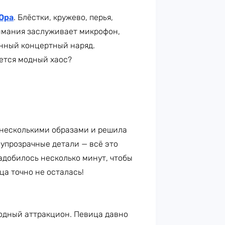
Ора
. Блёстки, кружево, перья,
имания заслуживает микрофон,
енный концертный наряд.
ается модный хаос?
 несколькими образами и решила
олупрозрачные детали — всё это
адобилось несколько минут, чтобы
ца точно не осталась!
одный аттракцион. Певица давно