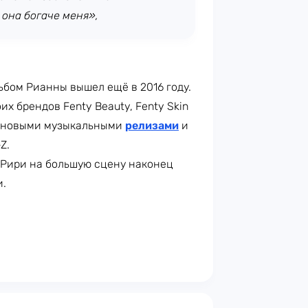
 она богаче меня»,
бом Рианны вышел ещё в 2016 году.
х брендов Fenty Beauty, Fenty Skin
ов новыми музыкальными
релизами
и
Z.
 Рири на большую сцену наконец
и.