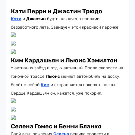
Кэти Перри и Джастин Трюдо
Кэти
и
Джастин
будто назначены послами
беззаботного лета. Завидуем этой красивой парочке!
Ким Кардашьян и Льюис Хэмилтон
У активных звёзд и отдых активный. После скорости на
гоночной трассе
Льюис
меняет автомобиль на доску,
берёт с собой
Ким
и отправляется покорять волны.
Сердце Кардашьян он, кажется, уже покорил.
Селена Гомес и Бенни Бланко
Свой день рождения
Селена
решила провести в