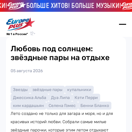
!
БОЛЬШЕ ХИТОВ! БОЛЬШЕ МУЗЫКИ!
№ 1 в России*
Любовь под солнцем:
звёздные пары на отдыхе
05 августа 2026
Звезды
звёздные пары
купальники
Джессика Альба
Дуа Липа
Кэти Перри
ким кардашьян
Селена Гомес
Бенни Бланко
Лето создано не только для загара и моря, но и для
красивых историй любви. Собрали самые милые
звёздные парочки, которые этим летом отдыхают