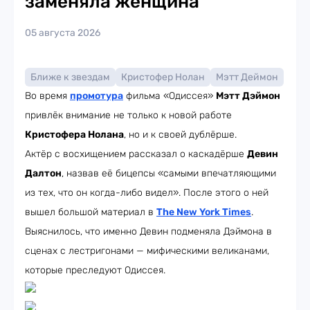
заменяла женщина
05 августа 2026
Ближе к звездам
Кристофер Нолан
Мэтт Деймон
Во время
промотура
фильма «Одиссея»
Мэтт Дэймон
привлёк внимание не только к новой работе
Кристофера Нолана
, но и к своей дублёрше.
Актёр с восхищением рассказал о каскадёрше
Девин
Далтон
, назвав её бицепсы «самыми впечатляющими
из тех, что он когда-либо видел». После этого о ней
вышел большой материал в
The New York Times
.
Выяснилось, что именно Девин подменяла Дэймона в
сценах с лестригонами — мифическими великанами,
которые преследуют Одиссея.