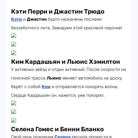
Кэти Перри и Джастин Трюдо
Кэти
и
Джастин
будто назначены послами
беззаботного лета. Завидуем этой красивой парочке!
Ким Кардашьян и Льюис Хэмилтон
У активных звёзд и отдых активный. После скорости на
гоночной трассе
Льюис
меняет автомобиль на доску,
берёт с собой
Ким
и отправляется покорять волны.
Сердце Кардашьян он, кажется, уже покорил.
Селена Гомес и Бенни Бланко
Свой день рождения
Селена
решила провести в