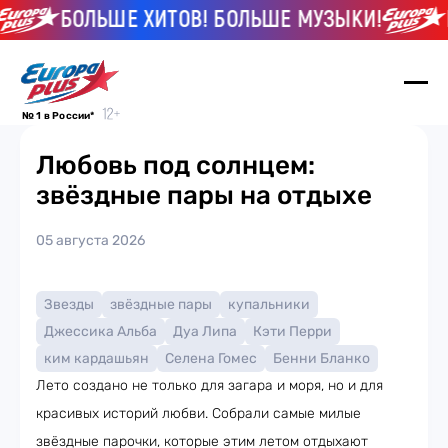
БОЛЬШЕ ХИТОВ! БОЛЬШЕ МУЗЫКИ!
Б
№ 1 в России*
Любовь под солнцем:
звёздные пары на отдыхе
05 августа 2026
Звезды
звёздные пары
купальники
Джессика Альба
Дуа Липа
Кэти Перри
ким кардашьян
Селена Гомес
Бенни Бланко
Лето создано не только для загара и моря, но и для
красивых историй любви. Собрали самые милые
звёздные парочки, которые этим летом отдыхают