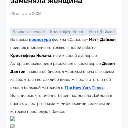
заменяла женщина
05 августа 2026
Ближе к звездам
Кристофер Нолан
Мэтт Деймон
Во время
промотура
фильма «Одиссея»
Мэтт Дэймон
привлёк внимание не только к новой работе
Кристофера Нолана
, но и к своей дублёрше.
Актёр с восхищением рассказал о каскадёрше
Девин
Далтон
, назвав её бицепсы «самыми впечатляющими
из тех, что он когда-либо видел». После этого о ней
вышел большой материал в
The New York Times
.
Выяснилось, что именно Девин подменяла Дэймона в
сценах с лестригонами — мифическими великанами,
которые преследуют Одиссея.