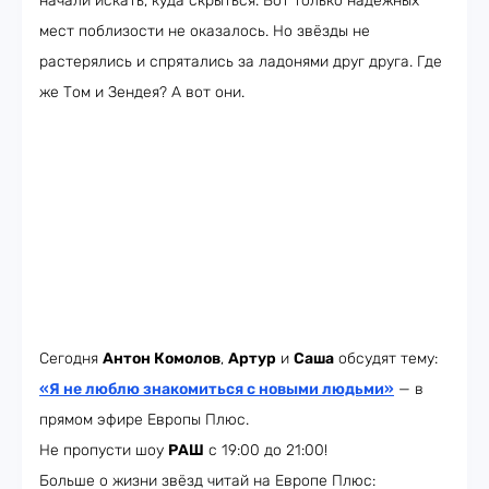
начали искать, куда скрыться. Вот только надёжных
мест поблизости не оказалось. Но звёзды не
растерялись и спрятались за ладонями друг друга. Где
же Том и Зендея? А вот они.
Сегодня
Антон Комолов
,
Артур
и
Саша
обсудят тему:
«Я не люблю знакомиться с новыми людьми»
— в
прямом эфире Европы Плюс.
Не пропусти шоу
РАШ
с 19:00 до 21:00!
Больше о жизни звёзд читай на Европе Плюс: