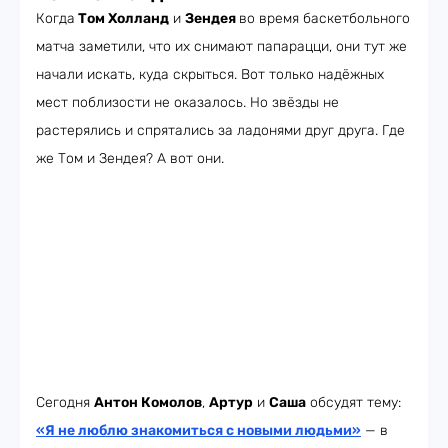
Когда
Том Холланд
и
Зендея
во время баскетбольного
матча заметили, что их снимают папарацци, они тут же
начали искать, куда скрыться. Вот только надёжных
мест поблизости не оказалось. Но звёзды не
растерялись и спрятались за ладонями друг друга. Где
же Том и Зендея? А вот они.
Сегодня
Антон Комолов
,
Артур
и
Саша
обсудят тему:
«Я не люблю знакомиться с новыми людьми»
— в