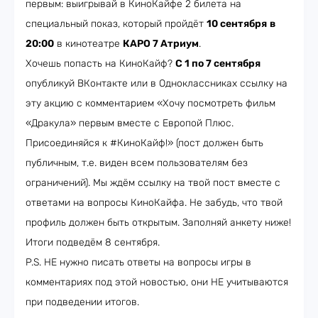
первым: выигрывай в КиноКайфе 2 билета на
специальный показ, который пройдёт
10 сентября
в
20:00
в кинотеатре
КАРО 7 Атриум
.
Хочешь попасть на КиноКайф?
С 1 по 7 сентября
опубликуй ВКонтакте или в Одноклассниках ссылку на
эту акцию с комментарием «Хочу посмотреть фильм
«Дракула» первым вместе с Европой Плюс.
Присоединяйся к #КиноКайф!» (пост должен быть
публичным, т.е. виден всем пользователям без
ограничений). Мы ждём ссылку на твой пост вместе с
ответами на вопросы КиноКайфа. Не забудь, что твой
профиль должен быть открытым. Заполняй анкету ниже!
Итоги подведём 8 сентября.
P.S. НЕ нужно писать ответы на вопросы игры в
комментариях под этой новостью, они НЕ учитываются
при подведении итогов.