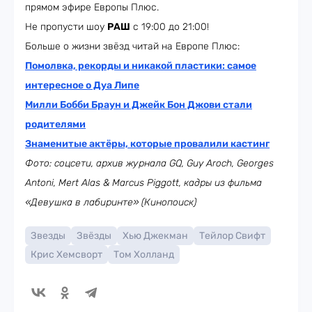
прямом эфире Европы Плюс.
Не пропусти шоу
РАШ
с 19:00 до 21:00!
Больше о жизни звёзд читай на Европе Плюс:
Помолвка, рекорды и никакой пластики: самое
интересное о Дуа Липе
Милли Бобби Браун и Джейк Бон Джови стали
родителями
Знаменитые актёры, которые провалили кастинг
Фото: соцсети, архив журнала GQ, Guy Aroch, Georges
Antoni, Mert Alas & Marcus Piggott, кадры из фильма
«Девушка в лабиринте» (Кинопоиск)
Звезды
Звёзды
Хью Джекман
Тейлор Свифт
Крис Хемсворт
Том Холланд