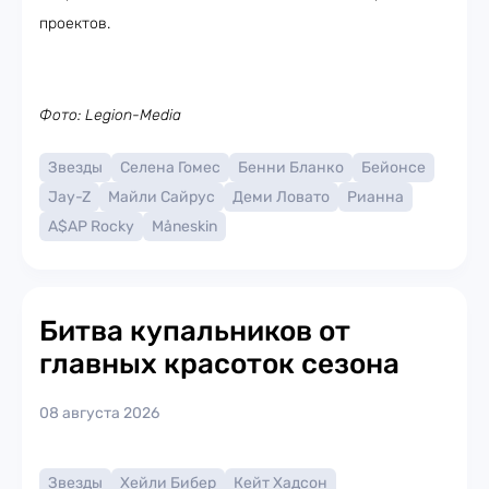
проектов.
Фото: Legion-Media
Звезды
Селена Гомес
Бенни Бланко
Бейонсе
Jay-Z
Майли Сайрус
Деми Ловато
Рианна
A$AP Rocky
Måneskin
Битва купальников от
главных красоток сезона
08 августа 2026
Звезды
Хейли Бибер
Кейт Хадсон