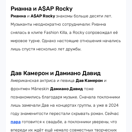
Рианна и A$AP Rocky
Рианна
и
A$AP Rocky
знакомы больше десяти лет.
Музыканты неоднократно сотрудничали: Рианна
снялась в клипе Fashion Killa, а Rocky сопровождал её
мировое турне. Однако настоящие отношения начались
лишь спустя несколько лет дружбы.
Дав Камерон и Дамиано Давид
Американская актриса и певица
Дав Камерон
и
фронтмен Måneskin
Дамиано Давид
тоже
познакомились благодаря музыке. Сначала поклонники
лишь замечали Дав на концертах группы, а уже в 2024
году знаменитости перестали скрывать роман. Сейчас
пара
готовится к свадьбе, а поклонники уверены, что
впереди их ждёт ещё немало совместных творческих