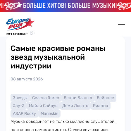
БОЛЬШЕ ХИТОВ! БОЛЬШЕ МУЗЫКИ!
№ 1 в России*
Самые красивые романы
звезд музыкальной
индустрии
08 августа 2026
Звезды
Селена Гомес
Бенни Бланко
Бейонсе
Jay-Z
Майли Сайрус
Деми Ловато
Рианна
A$AP Rocky
Måneskin
Музыка объединяет не только миллионы слушателей,
но и сердца самих артистов. Студии звукозаписи,