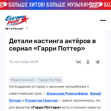
БОЛЬШЕ ХИТОВ! БОЛЬШЕ МУЗЫКИ!
БОЛЬ
№ 1 в России*
Детали кастинга актёров в
сериал «Гарри Поттер»
10 сентября 2024
Новости кино
Гарри Поттер
Легендарная история о мальчике-волшебнике с
известнейшим трио —
Дэниэлом Рэдклиффом
,
Эммой
Уотсон
и
Рупертом Гринтом
— давно закончилась. Но
для фанатов
«Гарри Поттера»
есть отличная новость!