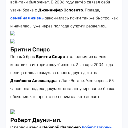
всё-таки был женат. В 2006 году актёр связал себя
узами брака с
Дженнифер Эспозито
. Правда,
семейная жизнь
закончилась почти так же быстро, как
и началась: уже через полгода супруги развелись.
Бритни Спирс
Первый брак
Бритни Спирс
стал одним из самых
коротких в истории шоу-бизнеса. 3 января 2004 года
певица вышла замуж за своего друга детства
Джейсона Александра
в Лас-Вегасе. Уже через... 55
часов она подала документы на аннулирование брака,
объяснив, что просто не понимала, что делает.
Роберт Дауни-мл.
С первой женой
Деборой Фалконер
Роберт Дауни-