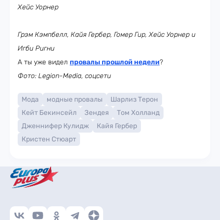
Хейс Уорнер
Грэм Кэмпбелл, Кайя Гербер, Гомер Гир, Хейс Уорнер и
Игби Ригни
А ты уже видел
провалы прошлой недели
?
Фото: Legion-Media, соцсети
Мода
модные провалы
Шарлиз Терон
Кейт Бекинсейл
Зендея
Том Холланд
Дженнифер Кулидж
Кайя Гербер
Кристен Стюарт