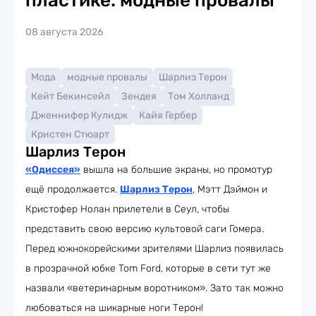
пластике: модные провалы
08 августа 2026
Мода
модные провалы
Шарлиз Терон
Кейт Бекинсейл
Зендея
Том Холланд
Дженнифер Кулидж
Кайя Гербер
Кристен Стюарт
Шарлиз Терон
«Одиссея»
вышла на большие экраны, но промотур
ещё продолжается.
Шарлиз Терон
, Мэтт Дэймон и
Кристофер Нолан прилетели в Сеул, чтобы
представить свою версию культовой саги Гомера.
Перед южнокорейскими зрителями Шарлиз появилась
в прозрачной юбке Tom Ford, которые в сети тут же
назвали «ветеринарным воротником». Зато так можно
любоваться на шикарные ноги Терон!