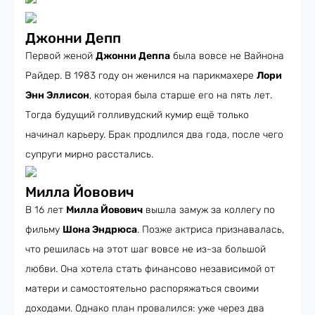
Джонни Депп
Первой женой
Джонни Деппа
была вовсе не Вайнона
Райдер. В 1983 году он женился на парикмахере
Лори
Энн Эллисон
, которая была старше его на пять лет.
Тогда будущий голливудский кумир ещё только
начинал карьеру. Брак продлился два года, после чего
супруги мирно расстались.
Милла Йовович
В 16 лет
Милла Йовович
вышла замуж за коллегу по
фильму
Шона Эндрюса
. Позже актриса признавалась,
что решилась на этот шаг вовсе не из-за большой
любви. Она хотела стать финансово независимой от
матери и самостоятельно распоряжаться своими
доходами. Однако план провалился: уже через два