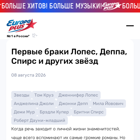
ОЛЬШЕ ХИТОВ! БОЛЬШЕ МУЗЫКИ!
БОЛЬШЕ 
№ 1 в России*
Первые браки Лопес, Деппа,
Спирс и других звёзд
08 августа 2026
Звезды
Том Круз
Дженнифер Лопес
Анджелина Джоли
Джонни Депп
Мила Йовович
Деми Мур
Брэдли Купер
Бритни Спирс
Роберт Дауни-младший
Когда речь заходит о личной жизни знаменитостей,
чаще всего вспоминают их самые громкие романы. Но