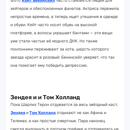
Фото
Кейт Бекинсейл
часто становятся пищей для
хейтеров и обеспокоенных фанатов. Актриса пережила
непростые времена, а теперь ищет утешения в одежде
и обуви. Кейт часто носит обувь на высокой
платформе, а волосы украшает бантами — эти вещи
уже стали частью её модного ДНК. Но также
поклонники переживают за кота, шерсть которого
звезда красит в розовый: Бекинсейл уверяет, что так
она помогает ему победить депрессию.
Зендея и и Том Холланд
Пока Шарлиз Терон отдувается за весь звёздный каст,
Зендея
и
Том Холланд
отдыхают не как Афина и
Телемах, а как простые смертные. Пара наконец
смогла выдохнуть в плотном графике и отправилась на