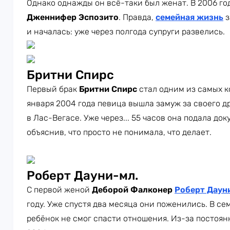
Однако однажды он всё-таки был женат. В 2006 год
Дженнифер Эспозито
. Правда,
семейная жизнь
з
и началась: уже через полгода супруги развелись.
Бритни Спирс
Первый брак
Бритни Спирс
стал одним из самых к
января 2004 года певица вышла замуж за своего д
в Лас-Вегасе. Уже через... 55 часов она подала д
объяснив, что просто не понимала, что делает.
Роберт Дауни-мл.
С первой женой
Деборой Фалконер
Роберт Даун
году. Уже спустя два месяца они поженились. В се
ребёнок не смог спасти отношения. Из-за постоян