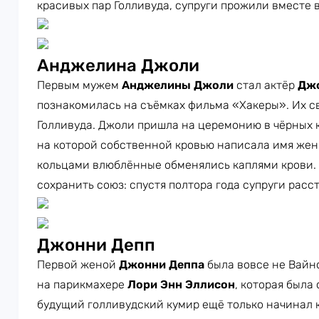
красивых пар Голливуда, супруги прожили вместе вс
Анджелина Джоли
Первым мужем
Анджелины Джоли
стал актёр
Джо
познакомилась на съёмках фильма «Хакеры». Их с
Голливуда. Джоли пришла на церемонию в чёрных 
на которой собственной кровью написала имя жен
кольцами влюблённые обменялись каплями крови. 
сохранить союз: спустя полтора года супруги расс
Джонни Депп
Первой женой
Джонни Деппа
была вовсе не Вайно
на парикмахере
Лори Энн Эллисон
, которая была 
будущий голливудский кумир ещё только начинал к