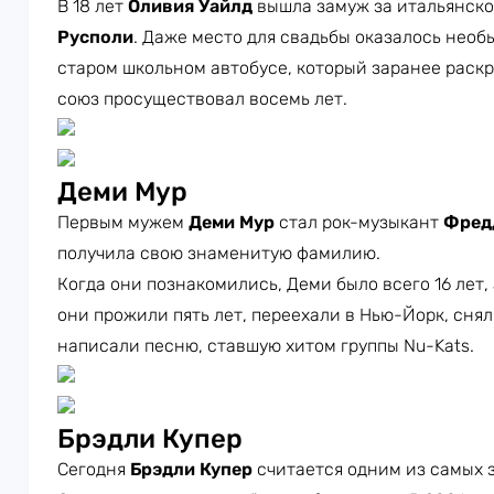
В 18 лет
Оливия Уайлд
вышла замуж за итальянск
Русполи
. Даже место для свадьбы оказалось нео
старом школьном автобусе, который заранее раск
союз просуществовал восемь лет.
Деми Мур
Первым мужем
Деми Мур
стал рок-музыкант
Фред
получила свою знаменитую фамилию.
Когда они познакомились, Деми было всего 16 лет, 
они прожили пять лет, переехали в Нью-Йорк, сня
написали песню, ставшую хитом группы Nu-Kats.
Брэдли Купер
Сегодня
Брэдли Купер
считается одним из самых 