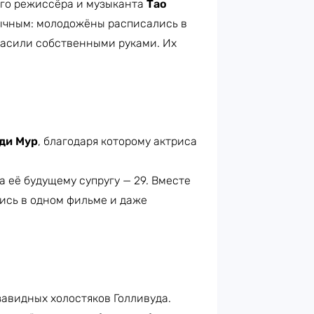
ого режиссёра и музыканта
Тао
бычным: молодожёны расписались в
расили собственными руками. Их
ди Мур
, благодаря которому актриса
а её будущему супругу — 29. Вместе
лись в одном фильме и даже
завидных холостяков Голливуда.