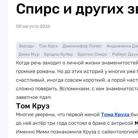
Спирс и других з
08 августа 2026
Звезды
Том Круз
Дженнифер Лопес
Анджелина Д
Деми Мур
Брэдли Купер
Бритни Спирс
Роберт Дау
Когда речь заходит о личной жизни знаменитосте
громкие романы. Но до этих историй у многих уже
счастливый, иногда совсем короткий, а порой наст
сложно поверить. Вспоминаем, с кем знаменитости
заветное «да».
Том Круз
Многие уверены, что первой женой
Тома Круза
бы
до неё актёр три года состоял в браке с актрисой
М
Именно Мими познакомила Круза с сайентологией.