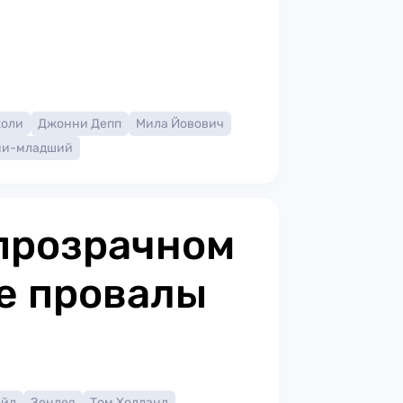
жоли
Джонни Депп
Мила Йовович
ни-младший
прозрачном
е провалы
ейл
Зендея
Том Холланд