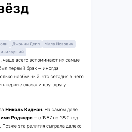
вёзд
жоли
Джонни Депп
Мила Йовович
ни-младший
й, чаще всего вспоминают их самые
 был первый брак — иногда
олько необычный, что сегодня в него
 впервые сказали друг другу
ла
Николь Кидман
. На самом деле
ими Роджерс
— с 1987 по 1990 год.
 Позже эта религия сыграла далеко