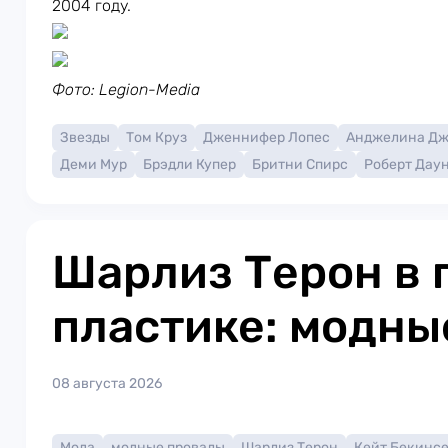
2004 году.
Фото: Legion-Media
Звезды
Том Круз
Дженнифер Лопес
Анджелина Д
Деми Мур
Брэдли Купер
Бритни Спирс
Роберт Дау
Шарлиз Терон в 
пластике: модны
08 августа 2026
Мода
модные провалы
Шарлиз Терон
Кейт Бекинс