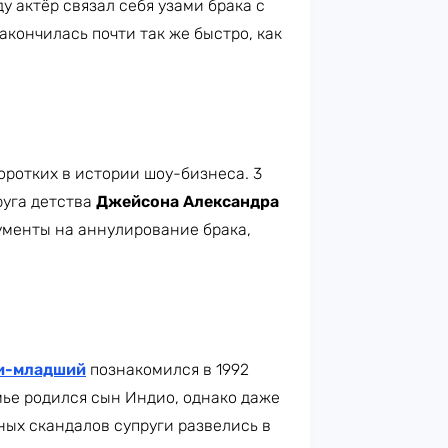
у актёр связал себя узами брака с
акончилась почти так же быстро, как
оротких в истории шоу-бизнеса. 3
руга детства
Джейсона Александра
окументы на аннулирование брака,
и-младший
познакомился в 1992
мье родился сын Индио, однако даже
ных скандалов супруги развелись в