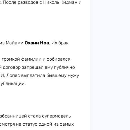
. После разводов с Николь Кидман и
 из Майами
Охани Ноа
. Их брак
а громкой фамилии и собирался
й договор запрещал ему публично
МИ, Лопес выплатила бывшему мужу
 публикации.
избранницей стала супермодель
есмотря на статус одной из самых