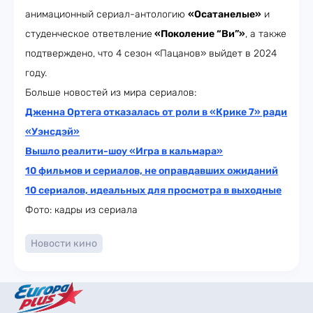
анимационный сериал-антологию
«Осатанелые»
и
студенческое ответвление
«Поколение “Ви”»
, а также
подтверждено, что 4 сезон «Пацанов» выйдет в 2024
году.
Больше новостей из мира сериалов:
Дженна Ортега отказалась от роли в «Крике 7» ради
«Уэнсдэй»
Вышло реалити-шоу «Игра в кальмара»
10 фильмов и сериалов, не оправдавших ожиданий
10 сериалов, идеальных для просмотра в выходные
Фото: кадры из сериала
Новости кино