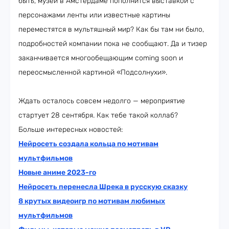
быть, музей в Амстердаме пополнится выставкой с
персонажами ленты или известные картины
переместятся в мультяшный мир? Как бы там ни было,
подробностей компании пока не сообщают. Да и тизер
заканчивается многообещающим coming soon и
переосмысленной картиной «Подсолнухи».
Ждать осталось совсем недолго — мероприятие
стартует 28 сентября. Как тебе такой коллаб?
Больше интересных новостей:
Нейросеть создала кольца по мотивам
мультфильмов
Новые аниме 2023-го
Нейросеть перенесла Шрека в русскую сказку
8 крутых видеоигр по мотивам любимых
мультфильмов