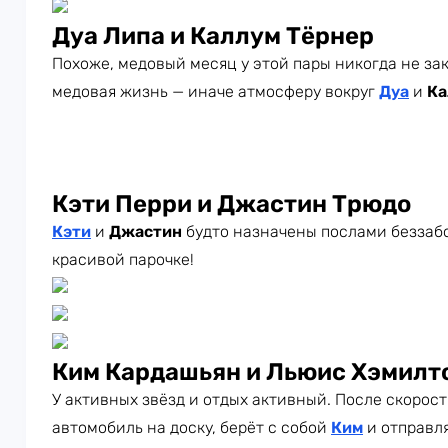
Дуа Липа и Каллум Тёрнер
Похоже, медовый месяц у этой пары никогда не зак
медовая жизнь — иначе атмосферу вокруг
Дуа
и
Ка
Кэти Перри и Джастин Трюдо
Кэти
и
Джастин
будто назначены послами беззабо
красивой парочке!
Ким Кардашьян и Льюис Хэмилт
У активных звёзд и отдых активный. После скорос
автомобиль на доску, берёт с собой
Ким
и отправля