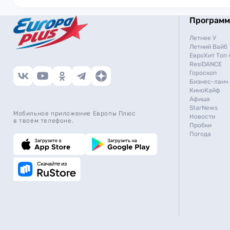
Програм
Летнее У
Летний Вайб
ЕвроХит Топ 
ResiDANCE
Гороскоп
Бизнес-ланч
КиноКайф
Афиша
StarNews
Мобильное приложение Европы Плюс
Новости
в твоем телефоне.
Пробки
Погода