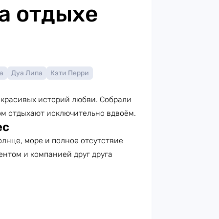
а отдыхе
а
Дуа Липа
Кэти Перри
ля красивых историй любви. Собрали
ом отдыхают исключительно вдвоём.
ес
олнце, море и полное отсутствие
ентом и компанией друг друга