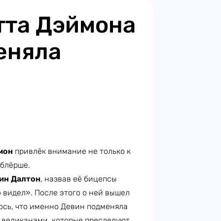
тта Дэймона
еняла
мон
привлёк внимание не только к
ублёрше.
ин Далтон
, назвав её бицепсы
 видел». После этого о ней вышел
ось, что именно Девин подменяла
 великанами, которые преследуют