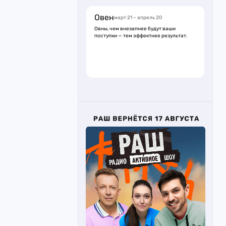
Овен
март 21 – апрель 20
Овны, чем внезапнее будут ваши
поступки — тем эффектнее результат.