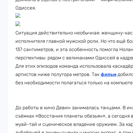
Одиссея.
Ситуация действительно необычная: женщину-кас
исполнителя главной мужской роли. Но что ещё бо
137 сантиметров, и эта особенность помогла Нол
перспективы: рядом с великанами Одиссей в кадре
Для этих эпизодов команда использовала каскадёр
артистов ниже полутора метров. Так
фильм
добилс
без необходимости полагаться только на компьюте
До работы в кино Девин занималась танцами. В ин
съёмках «Восстания планеты обезьян», а сегодня в
муай-тай и сценическое владение оружием. За кар
дублёршей в экшен-сценах у многих актрис, в том 