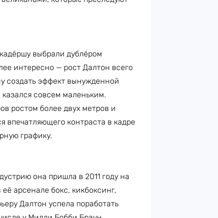
кадёршу выбрали дублёром
лее интересно — рост Далтон всего
ану создать эффект вынужденной
 казался совсем маленьким.
ов ростом более двух метров и
я впечатляющего контраста в кадре
рную графику.
дустрию она пришла в 2011 году на
 её арсенале бокс, кикбоксинг,
ьеру Далтон успела поработать
числе у Милли Бобби Браун.