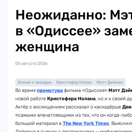
Неожиданно: Мэ
в «Одиссее» зам
женщина
05 августа 2026
Ближе к звездам
Кристофер Нолан
Мэтт Деймон
Во время
промотура
фильма «Одиссея»
Мэтт Дэй
новой работе
Кристофера Нолана
, но и к своей д
Актёр с восхищением рассказал о каскадёрше
Дев
«самыми впечатляющими из тех, что он когда-либо
большой материал в
The New York Times
. Выяснил
Дэймона в сценах с лестригонами — мифическими