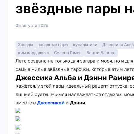
звёздные пары н
05 августа 2026
Звезды
звёздные пары
купальники
Джессика Альб
ким кардашьян
Селена Гомес
Бенни Бланко
Лето создано не только для загара и моря, но и д
самые милые звёздные парочки, которые этим лет
Джессика Альба и Дэнни Рамир
Кажется, у этой пары идеальный рецепт отпуска: с
лишней суеты. Учимся наслаждаться отдыхом, мом
вместе с
Джессикой
и
Дэнни
.