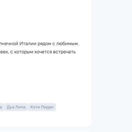
лнечной Италии рядом с любимым.
век, с которым хочется встречать
а
Дуа Липа
Кэти Перри