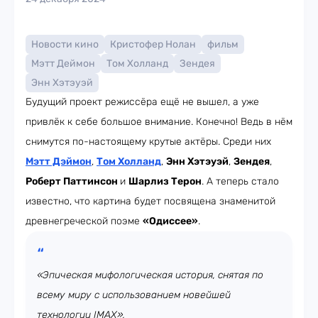
Новости кино
Кристофер Нолан
фильм
Мэтт Деймон
Том Холланд
Зендея
Энн Хэтэуэй
Будущий проект режиссёра ещё не вышел, а уже
привлёк к себе большое внимание. Конечно! Ведь в нём
снимутся по-настоящему крутые актёры. Среди них
Мэтт Дэймон
,
Том Холланд
,
Энн Хэтэуэй
,
Зендея
,
Роберт Паттинсон
и
Шарлиз Терон
. А теперь стало
известно, что картина будет посвящена знаменитой
древнегреческой поэме
«Одиссее»
.
«Эпическая мифологическая история, снятая по
всему миру с использованием новейшей
технологии IMAX»,