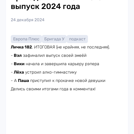
выпуск 2024 года
24 декабря 2024
Европа Плюс
Бригада У
подкаст
Личка 182
. ИТОГОВАЯ (не крайняя, не последняя).
-
Вэл
зафиналил выпуск своей змеёй
-
Вики
начала и завершила карьеру рэпера
-
Лёха
устроил алко-гимнастику
- А
Паша
приступил к прокачке новой девушки
Делись своими итогами года в комментах!