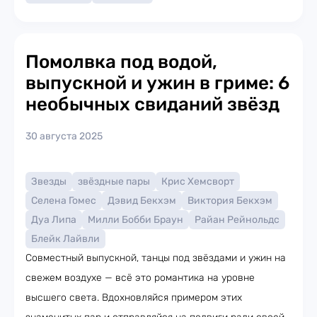
Помолвка под водой,
выпускной и ужин в гриме: 6
необычных свиданий звёзд
30 августа 2025
Звезды
звёздные пары
Крис Хемсворт
Селена Гомес
Дэвид Бекхэм
Виктория Бекхэм
Дуа Липа
Милли Бобби Браун
Райан Рейнольдс
Блейк Лайвли
Совместный выпускной, танцы под звёздами и ужин на
свежем воздухе — всё это романтика на уровне
высшего света. Вдохновляйся примером этих