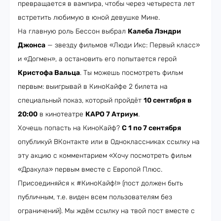
превращается в вампира, чтобы через четыреста лет
встретить любимую в юной девушке Мине.
На главную роль Бессон выбрал
Калеба Лэндри
Джонса
— звезду фильмов «Люди Икс: Первый класс»
и «Догмен», а остановить его попытается герой
Кристофа Вальца
. Ты можешь посмотреть фильм
первым: выигрывай в КиноКайфе 2 билета на
специальный показ, который пройдёт
10 сентября
в
20:00
в кинотеатре
КАРО 7 Атриум
.
Хочешь попасть на КиноКайф?
С 1 по 7 сентября
опубликуй ВКонтакте или в Одноклассниках ссылку на
эту акцию с комментарием «Хочу посмотреть фильм
«Дракула» первым вместе с Европой Плюс.
Присоединяйся к #КиноКайф!» (пост должен быть
публичным, т.е. виден всем пользователям без
ограничений). Мы ждём ссылку на твой пост вместе с