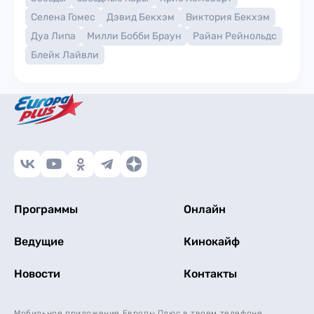
Селена Гомес
Дэвид Бекхэм
Виктория Бекхэм
Дуа Липа
Милли Бобби Браун
Райан Рейнольдс
Блейк Лайвли
Программы
Онлайн
Ведущие
Кинокайф
Новости
Контакты
Мобильное приложение Европы Плюс в твоем телефоне.