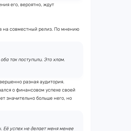
ения его, вероятно, ждут
в на совместный релиз. По мнению
оба так поступили. Это хлам.
овершенно разная аудитория.
зался о финансовом успехе своей
ет значительно больше него, но
 Её успех не делает меня менее