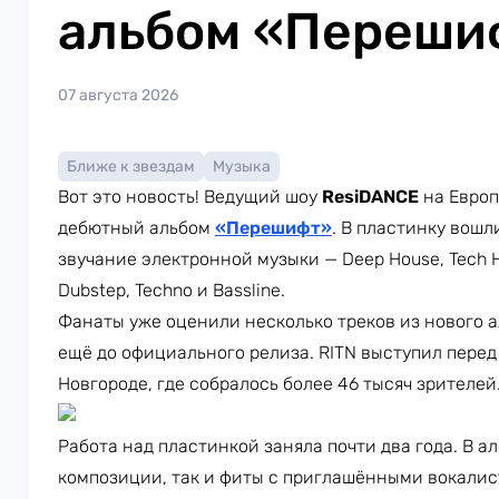
альбом «Переши
07 августа 2026
Ближе к звездам
Музыка
Вот это новость! Ведущий шоу
ResiDANCE
на Европ
дебютный альбом
«Перешифт»
. В пластинку вошл
звучание электронной музыки — Deep House, Tech Ho
Dubstep, Techno и Bassline.
Фанаты уже оценили несколько треков из нового а
ещё до официального релиза. RITN выступил пере
Новгороде, где собралось более 46 тысяч зрителей
Работа над пластинкой заняла почти два года. В 
композиции, так и фиты с приглашёнными вокалист