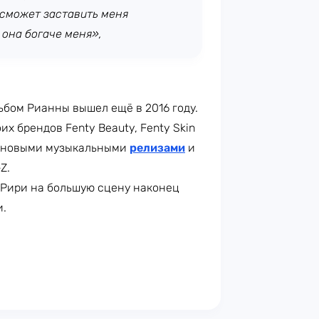
 сможет заставить меня
 она богаче меня»,
бом Рианны вышел ещё в 2016 году.
х брендов Fenty Beauty, Fenty Skin
ов новыми музыкальными
релизами
и
Z.
 Рири на большую сцену наконец
и.