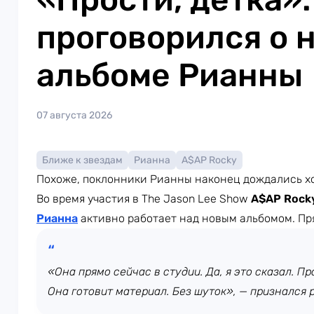
проговорился о 
альбоме Рианны
07 августа 2026
Ближе к звездам
Рианна
A$AP Rocky
Похоже, поклонники Рианны наконец дождались х
Во время участия в The Jason Lee Show
A$AP Rock
Рианна
активно работает над новым альбомом. Пр
«Она прямо сейчас в студии. Да, я это сказал. Про
Она готовит материал. Без шуток», — признался 