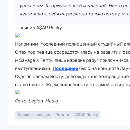
успешным. Я горжусь своей женщиной. Никто не
чувствовать себя неуверенно только потому, что
— заявил A$AP Rocky.
Напомним, последний полноценный студийный аль
С тех пор певица сосредоточилась на развитии свои
и Savage X Fenty, лишь изредка радуя поклонник
выступлениями.
Последнее
было на концерте Jay-
Судя по словам Rocky, долгожданное возвращение
стало ближе. Ждём подробности от самой артистк
Фото: Legion-Media
Ближе к звездам
Рианна
A$AP Rocky