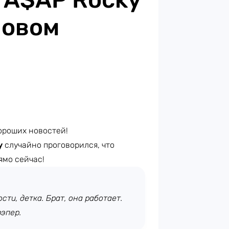
новом
ороших новостей!
y
случайно проговорился, что
ямо сейчас!
сти, детка. Брат, она работает.
рэпер.