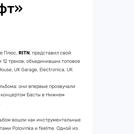
фт»
е Плюс,
RITN
, представил свой
и 12 треков, объединивших топовое
use, UK Garage, Electronica, UK
льбома: они впервые прозвучали
д концертом Басты в Нижнем
.
альбом вошли как инструментальные
ами Polovinka и feelme. Одной из