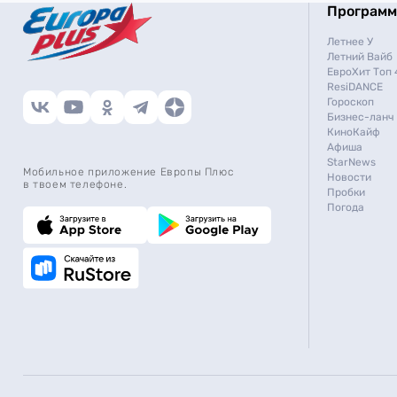
Програм
Летнее У
Летний Вайб
ЕвроХит Топ 
ResiDANCE
Гороскоп
Бизнес-ланч
КиноКайф
Афиша
StarNews
Мобильное приложение Европы Плюс
Новости
в твоем телефоне.
Пробки
Погода