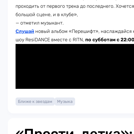
проходить от первого трека до последнего. Хочется
большой сцене, и в клубе»,
— отметил музыкант.
Слушай
новый альбом «Перешифт», наслаждайся 
шоу ResiDANCE вместе с RITN,
по субботам с 22:0
Ближе к звездам
Музыка
«Прости, детка»