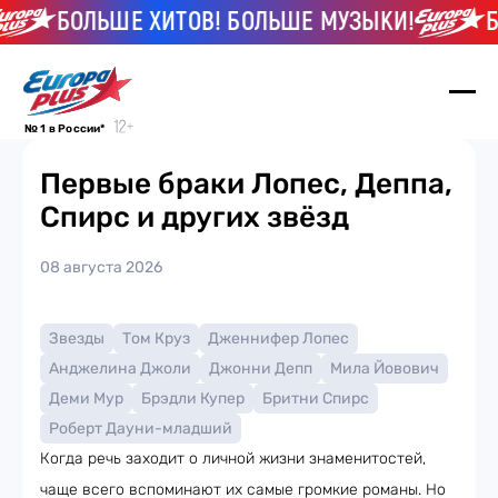
БОЛЬШЕ ХИТОВ! БОЛЬШЕ МУЗЫКИ!
БОЛ
№ 1 в России*
Первые браки Лопес, Деппа,
Спирс и других звёзд
08 августа 2026
Звезды
Том Круз
Дженнифер Лопес
Анджелина Джоли
Джонни Депп
Мила Йовович
Деми Мур
Брэдли Купер
Бритни Спирс
Роберт Дауни-младший
Когда речь заходит о личной жизни знаменитостей,
чаще всего вспоминают их самые громкие романы. Но