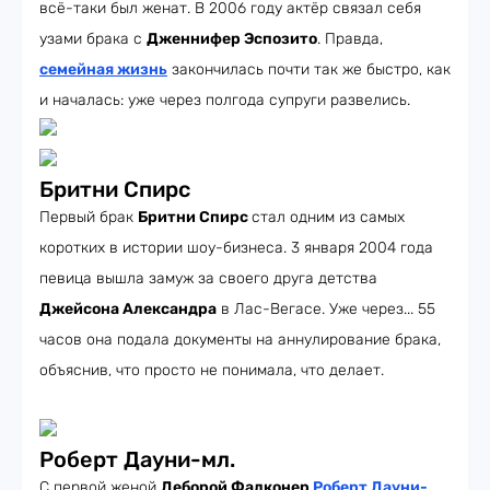
всё-таки был женат. В 2006 году актёр связал себя
узами брака с
Дженнифер Эспозито
. Правда,
семейная жизнь
закончилась почти так же быстро, как
и началась: уже через полгода супруги развелись.
Бритни Спирс
Первый брак
Бритни Спирс
стал одним из самых
коротких в истории шоу-бизнеса. 3 января 2004 года
певица вышла замуж за своего друга детства
Джейсона Александра
в Лас-Вегасе. Уже через... 55
часов она подала документы на аннулирование брака,
объяснив, что просто не понимала, что делает.
Роберт Дауни-мл.
С первой женой
Деборой Фалконер
Роберт Дауни-