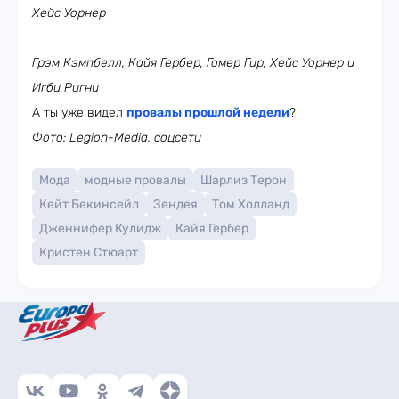
Хейс Уорнер
Грэм Кэмпбелл, Кайя Гербер, Гомер Гир, Хейс Уорнер и
Игби Ригни
А ты уже видел
провалы прошлой недели
?
Фото: Legion-Media, соцсети
Мода
модные провалы
Шарлиз Терон
Кейт Бекинсейл
Зендея
Том Холланд
Дженнифер Кулидж
Кайя Гербер
Кристен Стюарт