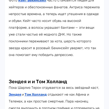
Фото
Кейт Бекинсейл
часто становятся пищей для
хейтеров и обеспокоенных фанатов. Актриса пережила
непростые времена, а теперь ищет утешения в одежде
и обуви. Кейт часто носит обувь на высокой
платформе, а волосы украшает бантами — эти вещи
уже стали частью её модного ДНК. Но также
поклонники переживают за кота, шерсть которого
звезда красит в розовый: Бекинсейл уверяет, что так
она помогает ему победить депрессию.
Зендея и и Том Холланд
Пока Шарлиз Терон отдувается за весь звёздный каст,
Зендея
и
Том Холланд
отдыхают не как Афина и
Телемах, а как простые смертные. Пара наконец
смогла выдохнуть в плотном графике и отправилась на