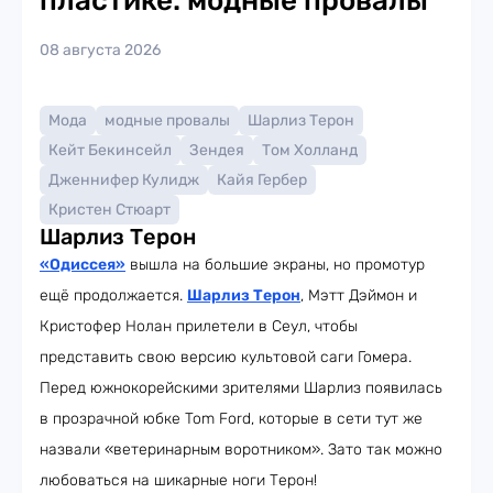
пластике: модные провалы
08 августа 2026
Мода
модные провалы
Шарлиз Терон
Кейт Бекинсейл
Зендея
Том Холланд
Дженнифер Кулидж
Кайя Гербер
Кристен Стюарт
Шарлиз Терон
«Одиссея»
вышла на большие экраны, но промотур
ещё продолжается.
Шарлиз Терон
, Мэтт Дэймон и
Кристофер Нолан прилетели в Сеул, чтобы
представить свою версию культовой саги Гомера.
Перед южнокорейскими зрителями Шарлиз появилась
в прозрачной юбке Tom Ford, которые в сети тут же
назвали «ветеринарным воротником». Зато так можно
любоваться на шикарные ноги Терон!