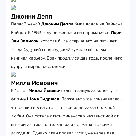
Джонни Депп
Первой женой
Джонни Деппа
была вовсе не Вайнона
Райдер. В 1983 году он женился на парикмахере
Лори
Энн Эллисон
, которая была старше его на пять лет.
Тогда будущий голливудский кумир ещё только
начинал карьеру. Брак продлился два года, после чего
супруги мирно расстались.
Милла Йовович
В 16 лет
Милла Йовович
вышла замуж за коллегу по
фильму
Шона Эндрюса
. Позже актриса признавалась,
что решилась на этот шаг вовсе не из-за большой
любви. Она хотела стать финансово независимой от
матери и самостоятельно распоряжаться своими
доходами. Однако план провалился: уже через два