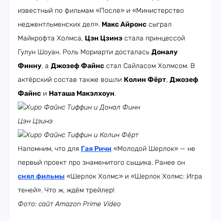
известный по фильмам «После» и «Министерство
неджентльменских дел».
Макс Айронс
сыграл
Майкрофта Холмса,
Цэн Цзинэ
стала принцессой
Гулун Шоуан. Роль Мориарти досталась
Доналу
Финну
, а
Джозеф Файнс
стал Сайласом Холмсом. В
актёрский состав также вошли
Колин Фёрт
,
Джозеф
Файнс
и
Наташа Макэлхоун
.
Хиро Файнс Тиффин и Донал Финн
Цэн Цзинэ
Хиро Файнс Тиффин и Колин Фёрт
Напомним, что для
Гая Ричи
«Молодой Шерлок» — не
первый проект про знаменитого сыщика. Ранее он
снял фильмы
«Шерлок Холмс» и «Шерлок Холмс: Игра
теней». Что ж, ждём трейлер!
Фото: сайт Amazon Prime Video