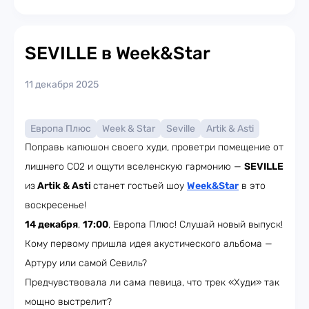
SEVILLE в Week&Star
11 декабря 2025
Европа Плюс
Week & Star
Seville
Artik & Asti
Поправь капюшон своего худи, проветри помещение от
лишнего CO2 и ощути вселенскую гармонию —
SEVILLE
из
Artik & Asti
станет гостьей шоу
Week&Star
в это
воскресенье!
14 декабря
,
17:00
, Европа Плюс! Слушай новый выпуск!
Кому первому пришла идея акустического альбома —
Артуру или самой Севиль?
Предчувствовала ли сама певица, что трек «Худи» так
мощно выстрелит?